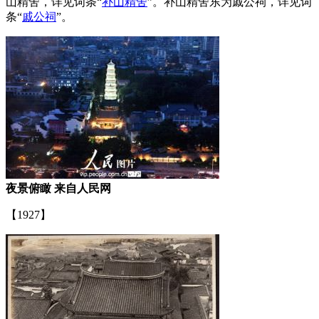
山精舍，详见词条“
补山精舍
”。补山精舍东为戚公祠，详见词
条“
戚公祠
”。
夜景俯瞰 来自人民网
【1927】
FZCUO