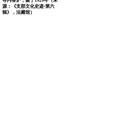
寺内香炉，摄于1929年（来
源：《支那文化史迹·第六
辑》，法藏馆）
福老建州筑
福州老建筑百科网
福州老建筑