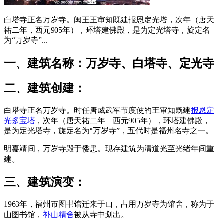
白塔寺正名万岁寺。闽王王审知既建报恩定光塔，次年（唐天
祐二年，西元905年），环塔建佛殿，是为定光塔寺，旋定名
为“万岁寺”...
一、建筑名称：万岁寺、白塔寺、定光寺
二、建筑创建：
白塔寺正名万岁寺。时任唐威武军节度使的王审知既建
报恩定
光多宝塔
，次年（唐天祐二年，西元905年），环塔建佛殿，
是为定光塔寺，旋定名为“万岁寺”，五代时是福州名寺之一。
明嘉靖间，万岁寺毁于倭患。现存建筑为清道光至光绪年间重
建。
三、建筑演变：
1963年，福州市图书馆迁来于山，占用万岁寺为馆舍，称为于
山图书馆，
补山精舍
被从寺中划出。
福州老建筑百科网