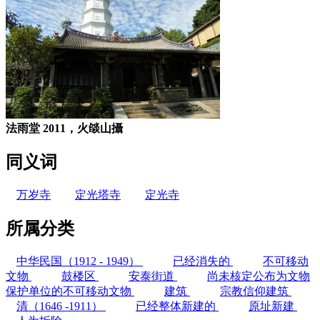
法雨堂 2011，火燄山攝
同义词
万岁寺
定光塔寺
定光寺
所属分类
中华民国（1912 - 1949）
已经消失的
不可移动
文物
鼓楼区
安泰街道
尚未核定公布为文物
保护单位的不可移动文物
建筑
宗教信仰建筑
清（1646 -1911）
已经整体新建的
原址新建