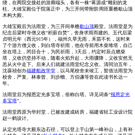
绕，在两院交接处的游廊端头，各有一株“蒋源成”雕刻的龙
柱。大雄宝殿位于院落正中，为三开间带附阶周匝重檐歇山顶
木构大殿。
大雄宝殿后为法雨堂，为三开间单檐
歇山顶
殿堂。法雨堂是为
纪念后梁时寺僧义收“积薪自焚”，舍身求雨而建的。五代后梁
贞明元年（西元915年），福州久旱无雨，禾苗不长，这时来
了个游方僧义收，到白塔寺祈雨，他在寺前用木柴堆塔，自己
坐在塔上，闭目合十，为民祈雨，3天后，约定时辰点燃柴
塔，义收仍坚持不动，随着火焰升起，大雨骤降，义收安然无
恙从火中走下。后来人们就建法雨堂纪念义收。清同治五年，
沈葆祯创办
福建船政学堂
，以马尾校舍未竣工，暂借法雨堂为
校舍，严复、林泰曾、刘步蟾、方伯谦等曾在此读书长达一
年。
法雨堂后为报恩定光多宝塔，俗称白塔。详见词条“
报恩定光
多宝塔
”。
法雨堂西原为华封堂，已被改建成砖房，福建省轻工业设计院
赵一鹤设计。
从定光塔寺大殿东边石径，可以登上于山第一峰补山，上有补