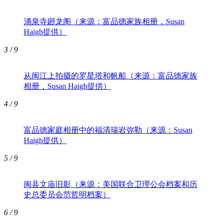
涌泉寺廻龙阁（来源：富品德家族相册，Susan
Haigh提供）
3
/ 9
从闽江上拍摄的罗星塔和帆船（来源：富品德家族
相册，Susan Haigh提供）
4
/ 9
富品德家庭相册中的福清瑞岩弥勒（来源：Susan
Haigh提供）
5
/ 9
闽县文庙旧影（来源：美国联合卫理公会档案和历
史总委员会范哲明档案）
6
/ 9