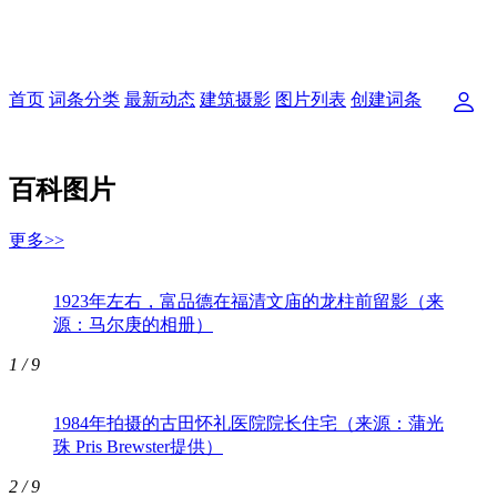
首页
词条分类
最新动态
建筑摄影
图片列表
创建词条
百科图片
更多>>
1923年左右，富品德在福清文庙的龙柱前留影（来
源：马尔庚的相册）
1
/ 9
1984年拍摄的古田怀礼医院院长住宅（来源：蒲光
珠 Pris Brewster提供）
2
/ 9