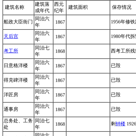
建筑落
西元
建筑名称
建筑面积
保存情况
成年代
纪年
同治六
船政大臣衙门
1956年
1867
年
同治六
天后宫
1980年
1867
年
同治七
考工所
西考工所残
1868
年
同治六
日意格洋楼
已毁
1867
年
同治六
得克碑洋楼
已毁
1867
年
同治六
洋匠房
已毁
1867
年
同治六
通事房
已毁
1867
年
总务处、工务
同治七
剩
钟楼
192
1868
处
年
同治六