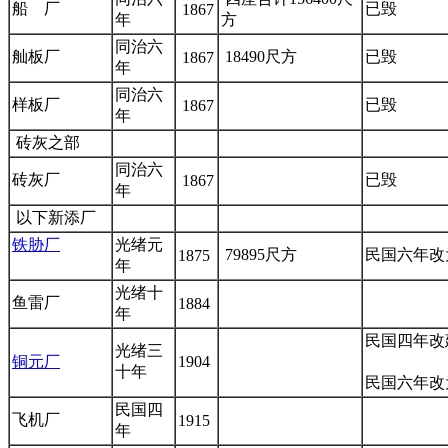
船 厂
已毁
1867
年
方
同治六
舢板厂
18490尺方
已毁
1867
年
同治六
样板厂
已毁
1867
年
砖灰之部
同治六
砖灰厂
已毁
1867
年
以下新添厂
铁胁厂
福州
光绪元
79895尺方
民国六年改
1875
老建筑
年
光绪十
鱼雷厂
1884
年
民国四年改
光绪三
铜元厂
1904
福老建州筑
十年
民国六年改
民国四
飞机厂
1915
年