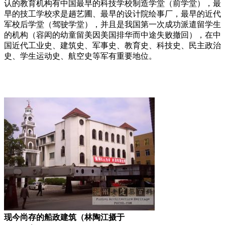
认的教育机构有中国最早的科技学校制造学堂（前学堂），最
早的技工学校求是趟艺圃、最早的设计院绘事厂，最早的近代
军校后学堂（驾驶学堂），并且是我国第一次成功派遣留学生
的机构（容闳的幼童留美因美国排华而中途失败撤回），在中
国近代工业史、建筑史、军事史、教育史、科技史、民主政治
史、学生运动史、航空史等军有重要地位。
来源：福州老建
筑百科（fzcuo.com）
现今尚存的船政建筑（林陶江摄于