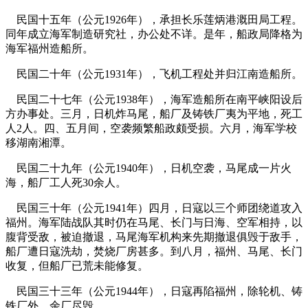
民国十五年（公元1926年），承担长乐莲炳港溉田局工程。
同年成立海军制造研究社，办公处不详。是年，船政局降格为
海军福州造船所。
福州厝
民国二十年（公元1931年），飞机工程处并归江南造船所。
民国二十七年（公元1938年），海军造船所在南平峡阳设后
方办事处。三月，日机炸马尾，船厂及铸铁厂夷为平地，死工
人2人。四、五月间，空袭频繁船政颇受损。六月，海军学校
移湖南湘潭。
民国二十九年（公元1940年），日机空袭，马尾成一片火
海，船厂工人死30余人。
民国三十年（公元1941年）四月，日寇以三个师团绕道攻入
福州。海军陆战队其时仍在马尾、长门与日海、空军相持，以
腹背受敌，被迫撤退，马尾海军机构来先期撤退俱毁于敌手，
船厂遭日寇洗劫，焚烧厂房甚多。到八月，福州、马尾、长门
收复，但船厂已荒未能修复。
民国三十三年（公元1944年），日寇再陷福州，除轮机、铸
铁厂外，余厂尽毁。
FZCUO.COM