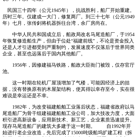
民国三十四年（公元1945年），抗战胜利，船厂开始重建。
历时三年。仅建成一大门，修复两厂。到三十七年（公元1949
年）七月，张传釗将机器拆往台湾，余厂房尚在。
中华人民共和国成立后，船政局改名马尾造船厂，于1954
年恢复修造船生产，但由于位处“福建前线”，不论是资金投入
还是人才引进都受到严重制约，发展速度不仅落后于世界同类
企业，甚至也远落后于国内其他船厂。
1956年，因修建福马铁路，船政大臣衙门被毁，仅存官厅
池。
这一时期在轮机厂屋顶增加了气楼，可能因经济上的拮
据，没有替换原有的木屋架结构，使其得以幸存至今，实在很
难说是幸运还是不幸。
福州厝
1982年，为改变福建船舶工业落后状态，福建省政府以马
尾造船厂为骨干组建福建船舶工业公司，加大技改力度，大面
积引进高新设备，应用新技术、新工艺，企业素质迅速提升。
现存马尾造船厂的建筑大多建于这一时期。 自1992年开
始进行老企业改造，先后完成了15000吨级船坞扩建工程（拆