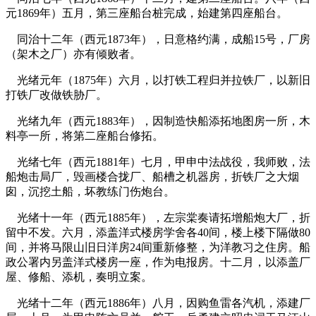
元1869年）五月，第三座船台桩完成，始建第四座船台。
同治十二年（西元1873年），日意格约满，成船15号，厂房
（架木之厂）亦有倾败者。
光绪元年（1875年）六月，以打铁工程归并拉铁厂，以新旧
打铁厂改做铁胁厂。
光绪九年（西元1883年），因制造快船添拓地图房一所，木
料亭一所，将第二座船台修拓。
福州厝
光绪七年（西元1881年）七月，甲申中法战役，我师败，法
船炮击局厂，毁画楼合拢厂、船槽之机器房，折铁厂之大烟
囱，沉挖土船，坏教练门伤炮台。
光绪十一年（西元1885年），左宗棠奏请拓增船炮大厂，折
留中不发。六月，添盖洋式楼房学舍各40间，楼上楼下隔做80
间，并将马限山旧日洋房24间重新修整，为洋教习之住房。船
政公署内另盖洋式楼房一座，作为电报房。十二月，以添盖厂
屋、修船、添机，奏明立案。
光绪十二年（西元1886年）八月，因购鱼雷各汽机，添建厂