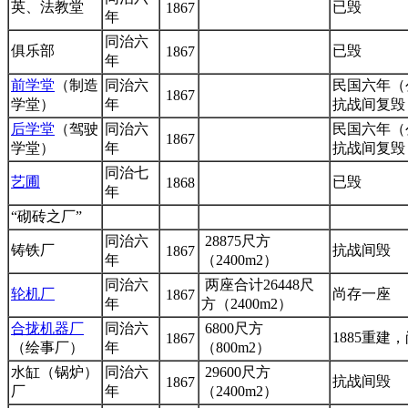
英、法教堂
已毁
1867
年
同治六
俱乐部
已毁
1867
年
前学堂
（制造
同治六
民国六年（
1867
学堂）
年
抗战间复毁
后学堂
（驾驶
同治六
民国六年（
1867
学堂）
年
抗战间复毁
同治七
艺圃
已毁
1868
年
“砌砖之厂”
同治六
28875尺方
铸铁厂
抗战间毁
1867
年
（2400m2）
同治六
两座合计26448尺
轮机厂
尚存一座
1867
年
方（2400m2）
合拢机器厂
同治六
6800尺方
1885重建
1867
（绘事厂）
年
（800m2）
水缸（锅炉）
同治六
29600尺方
抗战间毁
1867
厂
年
（2400m2）