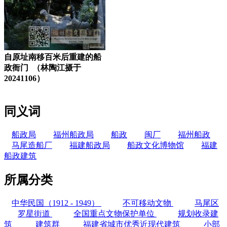
自原址南移百米后重建的船
政衙门 （林陶江摄于
20241106）
同义词
船政局
福州船政局
船政
闽厂
福州船政
马尾造船厂
福建船政局
船政文化博物馆
福建
船政建筑
所属分类
中华民国（1912 - 1949）
不可移动文物
马尾区
罗星街道
全国重点文物保护单位
规划收录建
筑
建筑群
福建省城市优秀近现代建筑
小部