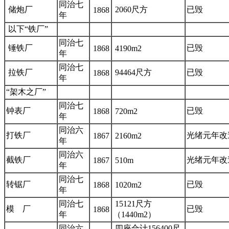
同治七
储炮厂
2060尺方
已毁
1868
年
以下“铁厂”
同治七
锤铁厂
已毁
1868
4190m2
年
同治七
拉铁厂
94464尺方
已毁
1868
年
“架木之厂”
同治七
钟表厂
已毁
1868
720m2
年
同治六
打铁厂
光绪元年改
1867
2160m2
年
同治六
截铁厂
光绪元年改
1867
510m
年
同治七
转锯厂
已毁
1868
1020m2
年
同治七
15121尺方
模 厂
已毁
1868
年
（1440m2）
同治六
四座合计156400尺