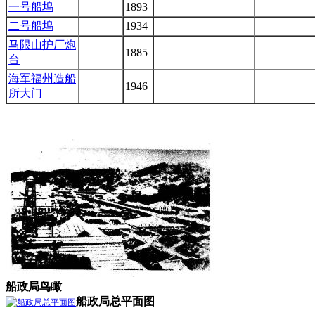
一号船坞
1893
二号船坞
1934
马限山护厂炮
1885
台
海军福州造船
1946
所大门
船政局鸟瞰
船政局总平面图