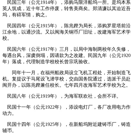
民国三年（公元1914年），添购马限洋船坞一所。是坞本系
英人筑成，近十年工作停废，转售美商矣。郑清濂以其迫近吾
坞，有碍军情，购之。
民国四年（公元1915年），陈兆鏗为局长，添购罗星塔前沿
江余地，以通沙流。又以闽海关铜币厂旧址，改建海军艺术学
校。
福州老建筑
民国六年（公元1917年）三月，以局中海制两校年久失修，
每遇台风，深虞倒塌，因请款为之改建。民国九年（公元1920
年）落成，代理制造学校校长曾宗巩验收。
同年十一月，在福州船政局设立飞机工程处，开始制造飞
机。复提议于马尾设飞潜学校，交由国务院通过，选派干员赴
闽开办，以陈兆鏗兼任校长。七年四月改海军艺术学校为之。
民国八年（公元1919年），为海军联欢社，会所不详。
民国十一年（公元1922年），添设电灯厂，各厂改用电力作
动力。
民国十四年（公元1925年），在新船坞附近建铸币厂，铸造
辅币。