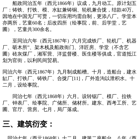
船政同治五年（西元1866年）议成，九月动工。原计划五
厂：铸铁、打铁、模、水缸兼铸铜、轮机兼合拢，结款40万。
因地在中国无厂可贾，一切应用均需自制，更添八厂。学堂本
亦两所，艺童60名；后改四所（绘事院，前、后学堂，艺
圃），艺童共300余名。
至同治六年（西元1867年）六月完成铁厂、轮机厂、机器
厂、斫木所”、架木栈及船政衙门、洋匠房、学堂（不含艺
圃）砖灰煤厂，湘军营、洋监督楼、医生楼等俱成，官道抵江
划为官街，以利民间贸易。
同治六年（西元1867年）九月制成船槽。十月，造船台，建水
缸厂、打铁厂、铸铁厂、合拢厂[11]，厂外造沟以泄积水。十
二月，设绘事院。
同治七年（西元1868年）六月。设转锯厂、模厂、拉铁
厂、钟表厂、绘事院、广储所、储材所。建东、西考工所、艺
圃、官厅、营房。七月，局厂落成。
三、建筑衍变：
同治七年（西元1868年）十二月，建第二座船台。八年（西