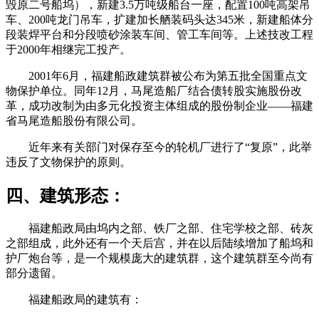
毁原二号船坞），新建3.5万吨级船台一座，配置100吨高架吊
车、200吨龙门吊车，扩建加长舾装码头达345米，新建船体分
段装焊平台和分段喷砂涂装车间、管工车间等。上述技改工程
于2000年相继完工投产。
2001年6月，福建船政建筑群被公布为第五批全国重点文
物保护单位。同年12月，马尾造船厂结合债转股实施股份改
革，成功改制为由多元化投资主体组成的股份制企业——福建
省马尾造船股份有限公司。
FZCUO.COM
近年来有关部门对保存至今的轮机厂进行了“复原”，此举
违反了文物保护的原则。
福州老建筑百科网
四、建筑形态：
福建船政局由坞内之部、铁厂之部、住宅学校之部、砖灰
之部组成，此外还有一个天后宫，并在以后陆续增加了船坞和
护厂炮台等，是一个规模庞大的建筑群，这个建筑群至今尚有
部分遗留。
福建船政局的建筑有：