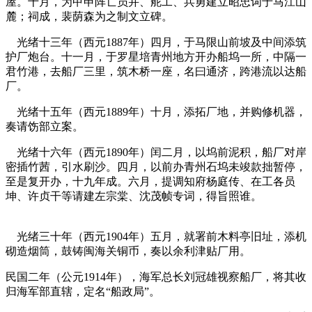
屋。十月，为甲申阵亡员并、舵工、兵勇建立昭忠词于马江山
麓；祠成，裴荫森为之制文立碑。
林轶南
光绪十三年（西元1887年）四月，于马限山前坡及中间添筑
护厂炮台。十一月，于罗星培青州地方开办船坞一所，中隔一
君竹港，去船厂三里，筑木桥一座，名曰通济，跨港流以达船
厂。
福州老建筑
光绪十五年（西元1889年）十月，添拓厂地，并购修机器，
奏请饬部立案。
福州老建筑
光绪十六年（西元1890年）闰二月，以坞前泥积，船厂对岸
密插竹茜，引水刷沙。四月，以前办青州石坞未竣款拙暂停，
至是复开办，十九年成。六月，提调知府杨庭传、在工各员
坤、许贞干等请建左宗棠、沈茂帧专词，得旨照谁。
福老建
州筑
光绪三十年（西元1904年）五月，就署前木料亭旧址，添机
砌造烟筒，鼓铸闽海关铜币，奏以余利津贴厂用。
民国二年（公元1914年），海军总长刘冠雄视察船厂，将其收
归海军部直辖，定名“船政局”。