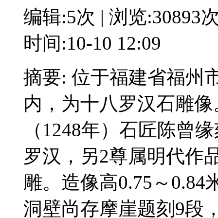
编辑:5次 | 浏览:30893
时间:10-10 12:09
摘要: 位于福建省福
内，为十八罗汉石雕像
（1248年）石匠陈曾
罗汉，另2尊属明代作
雕。造像高0.75～0.
洞壁尚存摩崖题刻9段