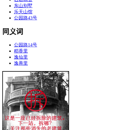
东山别墅
乐天山馆
公园路43号
同义词
公园路14号
稻香里
逸仙里
逸善里