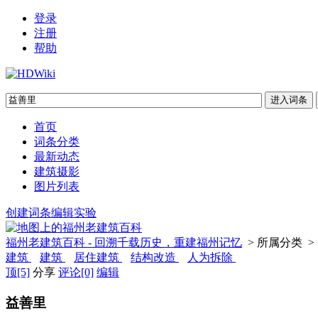
登录
注册
帮助
首页
词条分类
最新动态
建筑摄影
图片列表
创建词条
编辑实验
福州老建筑百科 - 回溯千载历史，重建福州记忆
> 所属分类 >
建筑
建筑
居住建筑
结构改造
人为拆除
顶
[5]
分享
评论
[0]
编辑
益善里