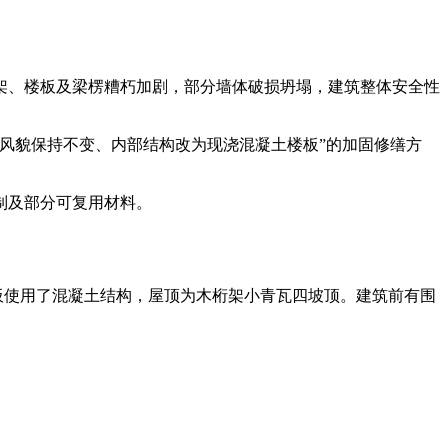
建筑百科网
架、楼板及梁楞糟朽加剧，部分墙体破损坍塌，建筑整体安全性
观风貌保持不变、内部结构改为现浇混凝土楼板”的加固修缮方
制及部分可复用材料。
楼板使用了混凝土结构，屋顶为木桁架小青瓦四坡顶。建筑前有围