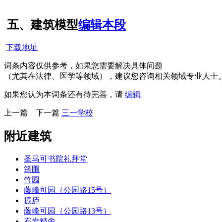
五、建筑模型
编辑本段
下载地址
FZCUO.COM
词条内容仅供参考，如果您需要解决具体问题
（尤其在法律、医学等领域），建议您咨询相关领域专业人士
如果您认为本词条还有待完善，请
编辑
上一篇
下一篇
三一学校
附近建筑
圣马可书院礼拜堂
筠圃
竹园
藤峰可园（公园路15号）
振庐
藤峰可园（公园路13号）
石岩精舍