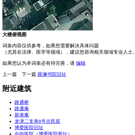
大楼俯视图
词条内容仅供参考，如果您需要解决具体问题
（尤其在法律、医学等领域），建议您咨询相关领域专业人士
如果您认为本词条还有待完善，请
编辑
上一篇
下一篇
观澜书院旧址
附近建筑
路通桥
路通庵
新港庵
龙津二支巷8号古民居
博爱医院旧址
合组医院（博爱医院新址）