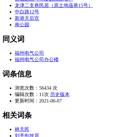
龙津二支巷民居（原土地庙巷15号）
中白路12号
新港天后宫
南公园
同义词
福州电气公司
福州电气公司办公楼
词条信息
浏览次数：
56434 次
编辑次数：
11次
历史版本
更新时间：
2021-06-07
相关词条
林天民
刘齐衔故居