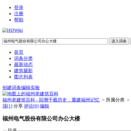
登录
注册
帮助
首页
词条分类
最新动态
建筑摄影
图片列表
创建词条
编辑实验
福州老建筑百科 - 回溯千载历史，重建福州记忆
> 所属分类 >
顶
[1]
分享
评论
[0]
编辑
福州电气股份有限公司办公大楼
目录