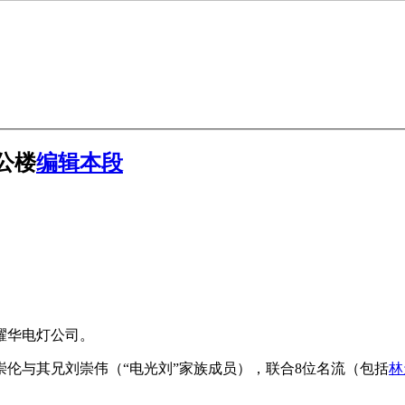
公楼
编辑本段
耀华电灯公司。
崇伦与其兄刘崇伟（“电光刘”家族成员），联合8位名流（包括
林