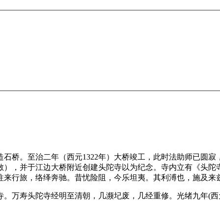
石桥。至治二年（西元1322年）大桥竣工，此时法助师已圆
敏），并于江边大桥附近创建头陀寺以为纪念。寺内立有《头陀
往来行旅，络绎奔驰。昔忧险阻，今乐坦夷。其利溥也，施及来
万寿头陀寺经明至清朝，几濒圮废，几经重修。光绪九年(西元1