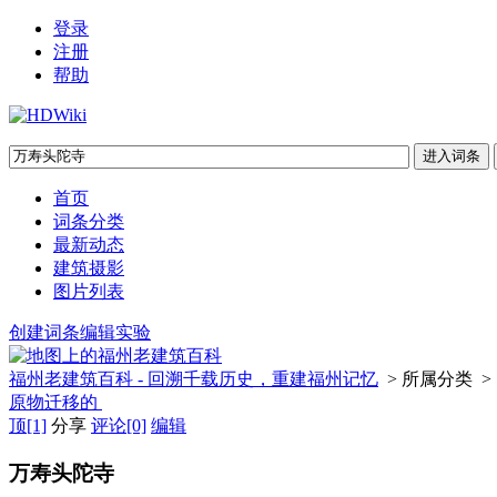
登录
注册
帮助
首页
词条分类
最新动态
建筑摄影
图片列表
创建词条
编辑实验
福州老建筑百科 - 回溯千载历史，重建福州记忆
> 所属分类 >
原物迁移的
顶
[1]
分享
评论
[0]
编辑
万寿头陀寺