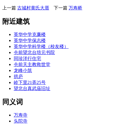
上一篇
古城村黄氏大厝
下一篇
万寿桥
附近建筑
英华中学克廉楼
英华中学保志楼
英华中学科学楼（校友楼）
仓前望北台培元书院
同珍洋行住宅
仓前天主教救世堂
龙峰小筑
拱庐
岭下里21弄25号
望北台真武庙旧址
同义词
万寿寺
头陀寺