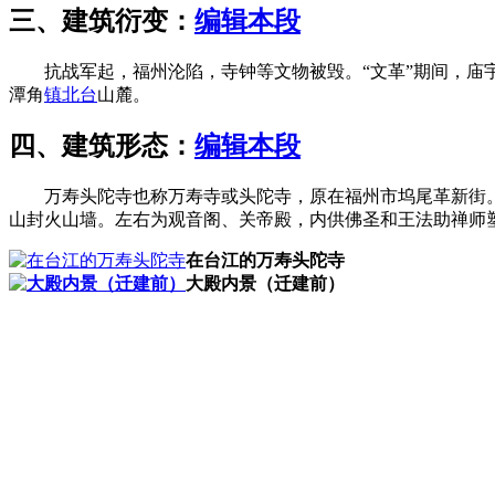
三、建筑衍变：
编辑本段
抗战军起，福州沦陷，寺钟等文物被毁。“文革”期间，庙宇被占
潭角
镇北台
山麓。
四、建筑形态：
编辑本段
万寿头陀寺也称万寿寺或头陀寺，原在福州市坞尾革新街。
山封火山墙。左右为观音阁、关帝殿，内供佛圣和王法助禅师
在台江的万寿头陀寺
大殿内景（迁建前）
林轶南