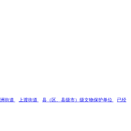
后洲街道
上渡街道
县（区、县级市）级文物保护单位
已经