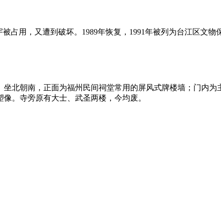
用，又遭到破坏。1989年恢复，1991年被列为台江区文物保
坐北朝南，正面为福州民间祠堂常用的屏风式牌楼墙；门内为主
塑像。寺旁原有大士、武圣两楼，今均废。