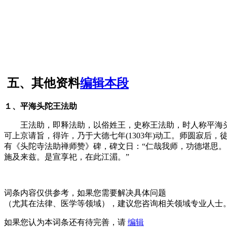
FZCUO.COM
五、其他资料
编辑本段
１、平海头陀王法助
王法助，即释法助，以俗姓王，史称王法助，时人称平海头陀
可上京请旨，得许，乃于大德七年(1303年)动工。师圆寂后
有《头陀寺法助禅师赞》碑，碑文日：“仁哉我师，功德堪思
施及来兹。是宣享祀，在此江湄。”
词条内容仅供参考，如果您需要解决具体问题
（尤其在法律、医学等领域），建议您咨询相关领域专业人士
如果您认为本词条还有待完善，请
编辑