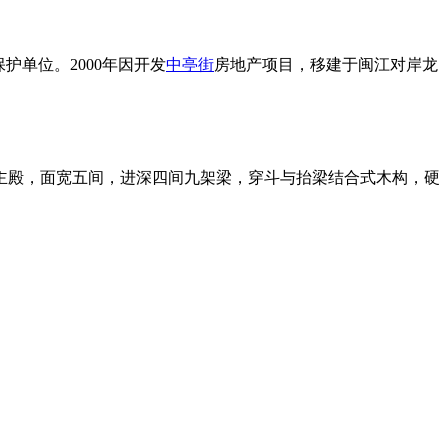
护单位。2000年因开发
中亭街
房地产项目，移建于闽江对岸龙
殿，面宽五间，进深四间九架梁，穿斗与抬梁结合式木构，硬