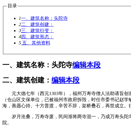
目录
1
一、建筑名称：头陀寺
2
二、建筑创建：
3
三、建筑衍变：
4
四、建筑形态：
5
五、其他资料
一、建筑名称：头陀寺
编辑本段
二、建筑创建：
编辑本段
元大德七年（西元1303年），福州万寿寺僧人法助请旨创造
（仓山区文保单位，已被福州市政府拆毁，时任市委书记赵学
海，善愿心持。十方普渡，辛苦不辞，架桥叠石，再世成立。
岁月沧桑，万寿寺废，民间渐将两寺混一，乃成万寿头陀寺。
院。