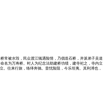
浮桥常被水毁，民众渡江辄遇险情，乃倡造石桥，并派弟子吴道
，石桥命名为万寿桥。时人为纪念法助建桥功绩，建寺祀之，寺内立
成立。往来行旅，络绎奔驰。昔忧险阻，今乐坦夷。其利溥也，