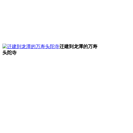
FZCUO.COM
迁建到龙潭的万寿
头陀寺
福州老建筑百科（fzcuo.com）
福州厝
来源：福州老建筑百科（fzcuo.com）