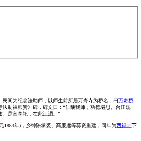
寂，民间为纪念法助师，以师生前所居万寿寺为桥名，曰
万寿桥
寺法助禅师赞》碑，碑文日：“仁哉我师，功德堪思。台江观
兹。是宣享祀，在此江湄。”
883年)，乡绅陈承裘、高廉远等募资重建，同年为
西禅寺
下