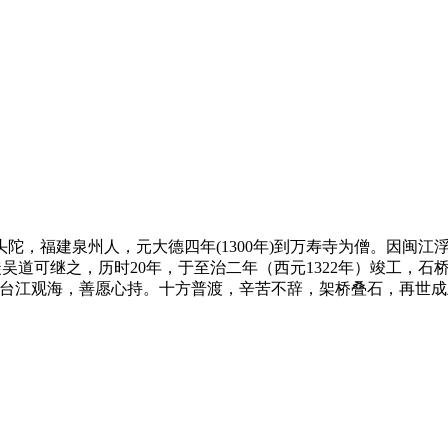
，福建泉州人，元大德四年(1300年)到万寿寺为僧。因闽江
，徒吴道可继之，历时20年，于至治二年（西元1322年）竣工
。台江观海，善愿心持。十方普渡，辛苦不辞，架桥叠石，再世
。