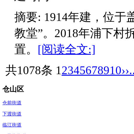
摘要: 1914年建，位
教堂”。2018年浦下
置。
[阅读全文:]
共1078条
1
2
3
4
5
6
7
8
9
10
››
.
仓山区
仓前街道
下渡街道
临江街道