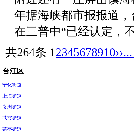
年据海峡都市报报道，
在三普中“已经认定，
共264条
1
2
3
4
5
6
7
8
9
10
››
..
台江区
宁化街道
上海街道
义洲街道
苍霞街道
茶亭街道