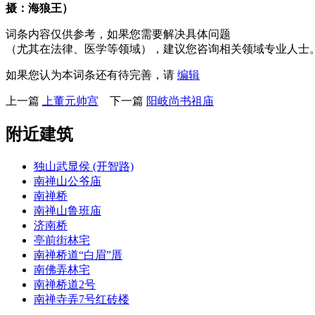
摄：海狼王）
词条内容仅供参考，如果您需要解决具体问题
（尤其在法律、医学等领域），建议您咨询相关领域专业人士
如果您认为本词条还有待完善，请
编辑
上一篇
上董元帅宫
下一篇
阳岐尚书祖庙
附近建筑
独山武显侯 (开智路)
南禅山公爷庙
南禅桥
南禅山鲁班庙
济南桥
亭前街林宅
南禅桥道“白眉”厝
南佛弄林宅
南禅桥道2号
南禅寺弄7号红砖楼