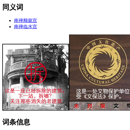
同义词
南禅顺懿宫
南禅临水宫
词条信息