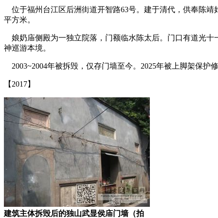
位于福州台江区后洲街道开智路63号。建于清代，供奉陈靖姑
平方米。
娘奶庙侧殿为一独立院落，门额临水陈太后。门口有道光十一年
神巡游本境。
2003~2004年被拆毁，仅存门墙至今。2025年被上脚架
【2017】
福州厝
建筑主体拆毁后的独山武显侯庙门墙（拍