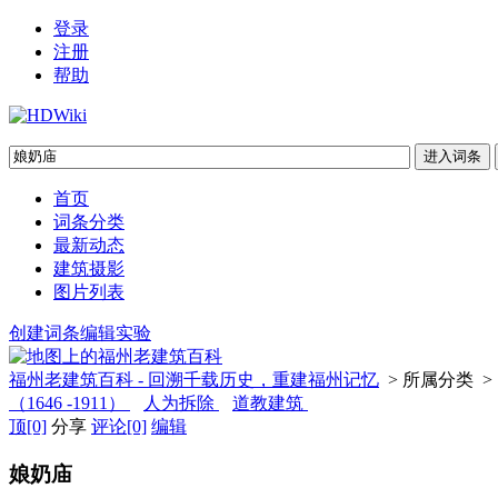
登录
注册
帮助
首页
词条分类
最新动态
建筑摄影
图片列表
创建词条
编辑实验
福州老建筑百科 - 回溯千载历史，重建福州记忆
> 所属分类 >
（1646 -1911）
人为拆除
道教建筑
顶
[0]
分享
评论
[0]
编辑
娘奶庙