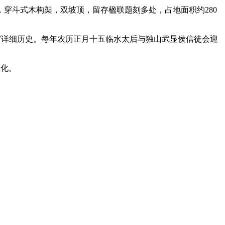
穿斗式木构架，双坡顶，留存楹联题刻多处，占地面积约280
水宫详细历史。每年农历正月十五临水太后与独山武显侯信徒会迎
园化。