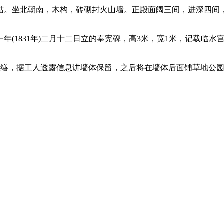
。坐北朝南，木构，砖砌封火山墙。正殿面阔三间，进深四间，
(1831年)二月十二日立的奉宪碑，高3米，宽1米，记载临
保护修缮，据工人透露信息讲墙体保留，之后将在墙体后面铺草地公