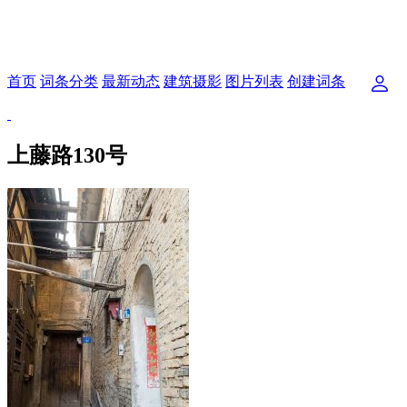
首页
词条分类
最新动态
建筑摄影
图片列表
创建词条
上藤路130号