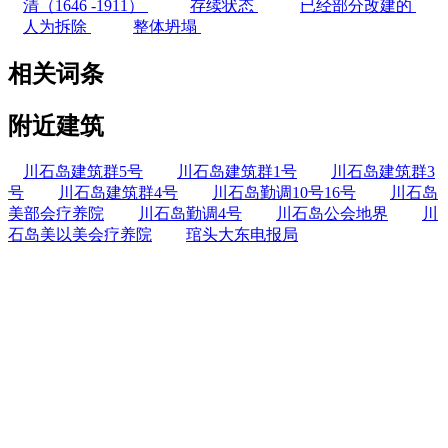
清（1646 -1911）
存续状态
已经部分改建的
人为拆除
整体坍塌
相关词条
附近建筑
川石岛建筑群5号
川石岛建筑群1号
川石岛建筑群3
号
川石岛建筑群4号
川石岛勤调10号16号
川石岛
美部会疗养院
川石岛勤调4号
川石岛公会地界
川
石岛美以美会疗养院
琯头大东电报局