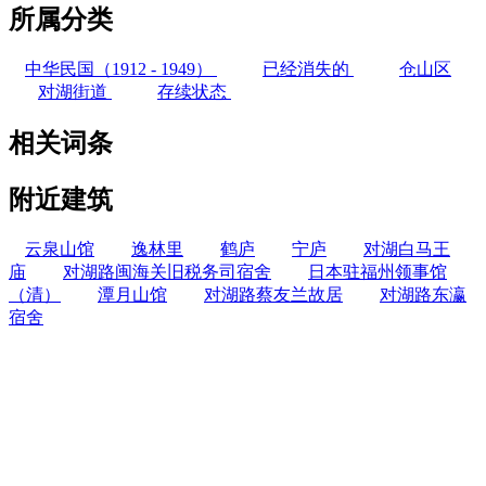
所属分类
中华民国（1912 - 1949）
已经消失的
仓山区
对湖街道
存续状态
相关词条
附近建筑
云泉山馆
逸林里
鹤庐
宁庐
对湖白马王
庙
对湖路闽海关旧税务司宿舍
日本驻福州领事馆
（清）
潭月山馆
对湖路蔡友兰故居
对湖路东瀛
宿舍