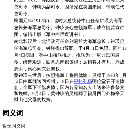
总司令，钟瑛为副司令。因璧光在英国未回，钟瑛任代
总司令。
民国元年(1912年)，临时大总统孙中山任命钟瑛为海军
总长兼海军总司令。钟瑛决心整顿海军，成立随营宣讲
团，编辑出版《军中白话宣讲书》。
南北和议后，北洋政府任命刘冠雄为海军总长，钟瑛仍
任海军总司令。钟瑛提出辞职，于4月11日免职。同年12
月4日病逝，孙中山撰联挽之。挽联为：“尽力民国最
多，缔造艰难，回首恩南都俦侣；屈指将才有几，老成
凋谢，伤心问东亚海权。”
黄钟瑛去世后，按照海军上将例优恤，灵柩于1913年1月
12日由军舰送回福州，19日在
福州孔庙
明伦堂召开追悼
会，全军下半旗哀悼，国内各界知名人士送来许多祭文
和挽幛。9月4日，黄钟瑛的灵柩葬于福卅西门外梅亭天
财山他父母的坟旁。
同义词
暂无同义词