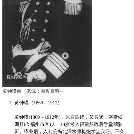
黄钟瑛像（来源：百度百科）
黄钟瑛
（1869－1912）
黄钟瑛(1869～1912年)，原名良铿，又名鎏，字赞侯，
闽县(今福州市区)人，14岁考入福建船政后学堂驾驶
班
。毕业后，入刘公岛北洋水师枪炮学堂实习。不久，