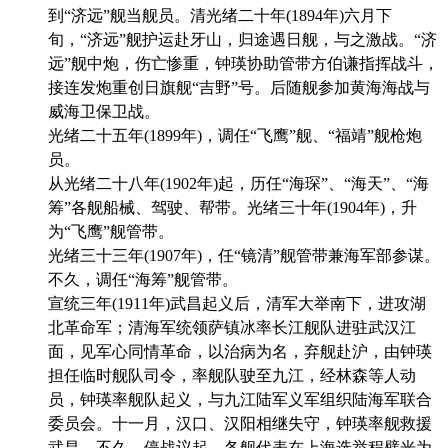
到“济远”舰当舰员。清光绪二十年(1894年)六月下
旬，“济远”舰护运赴牙山，归途遇日舰，与之激战。“济
远”舰中炮，伤亡惨重，钟瑛协助管带方伯谦指挥战斗，
接连发炮重创日旗舰“吉野”号。后随舰参加黄海海战与
威海卫保卫战。
光绪二十五年(1899年)，调任“飞鹰”舰、“福靖”舰枪炮
员。
从光绪二十八年(1902年)起，历任“海琛”、“海天”、“海
筹”各舰船械、驾驶、帮带。光绪三十年(1904年)，升
为“飞鹰”舰管带。
光绪三十三年(1907年)，任“镜清”舰管带兼海军部参谋。
不久，调任“海筹”舰管带。
宣统三年(1911年)武昌起义后，清军大举南下，进攻湖
北革命军；清海军统领萨镇冰率长江舰队进驻武汉江
面，见军心同情革命，以治病为名，弃舰赴沪，由钟瑛
担任临时舰队司令，率舰队驶至九江，经林森等人动
员，钟瑛率舰队起义，与九江陆军义军组织陆海军联合
委员会。十一月，汉口、汉阳相继失守，钟瑛率舰救援
武昌。不久，停战议起，各舰代表在上海选举程璧光为