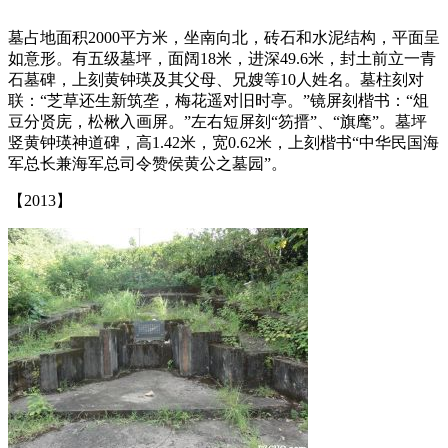
（fzcuo.com）
墓占地面积2000平方米，坐南向北，砖石和水泥结构，平面呈
如意形。有五级墓坪，面阔18米，进深49.6米，封土前立一青
石墓碑，上刻黄钟瑛及其父母、兄嫂等10人姓名。墓柱刻对
联：“芝草还生新筑垄，梅花遥对旧时亭。”镜屏刻楷书：“俎
豆分贤庑，松楸入画屏。”左右短屏刻“笏搢”、“旗麾”。墓坪
竖黄钟瑛神道碑，高1.42米，宽0.62米，上刻楷书“中华民国海
军总长兼海军总司令赞侯黄公之墓园”。
【2013】