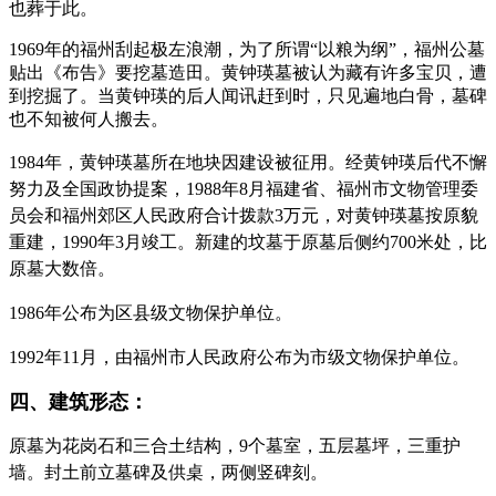
也葬于此。
1969年的福州刮起极左浪潮，为了所谓“以粮为纲”，福州公墓
贴出《布告》要挖墓造田。黄钟瑛墓被认为藏有许多宝贝，遭
到挖掘了。当黄钟瑛的后人闻讯赶到时，只见遍地白骨，墓碑
也不知被何人搬去。
福州老建筑百科（fzcuo.com）
1984年，黄钟瑛墓所在地块因建设被征用。
经
黄钟瑛后代不懈
努力及全国政协提案，
1988年8月福建省、福州市文物管理委
员会和福州郊区人民政府合计拨款3万元，对黄钟瑛墓按原貌
重建，1990年3月竣工。新建的坟墓于原墓后侧约700米处，比
原墓大数倍。
1986年公布为区县级文物保护单位。
1992年11月，由福州市人民政府公布为市级文物保护单位。
四、建筑形态：
原墓为花岗石和三合土结构，9个墓室，五层墓坪，三重护
墙。封土前立墓碑及供桌，两侧竖碑刻。
福州老建筑百科