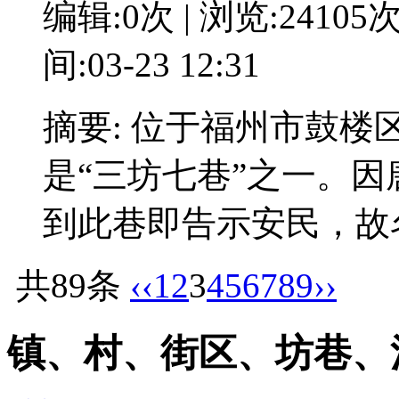
编辑:0次 | 浏览:24105
间:03-23 12:31
摘要: 位于福州市鼓
是“三坊七巷”之一。
到此巷即告示安民，故
共89条
‹‹
1
2
3
4
5
6
7
8
9
››
镇、村、街区、坊巷、