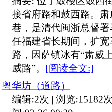
摘要: 位于鼓楼区鼓西
接省府路和鼓西路。肃
巷，是清代闽浙总督署马
任福建省长期间，扩宽
路，因萨镇冰有“肃威上
威路”。
[阅读全文:]
粤华坊（道路）
编辑:2次 | 浏览:15182