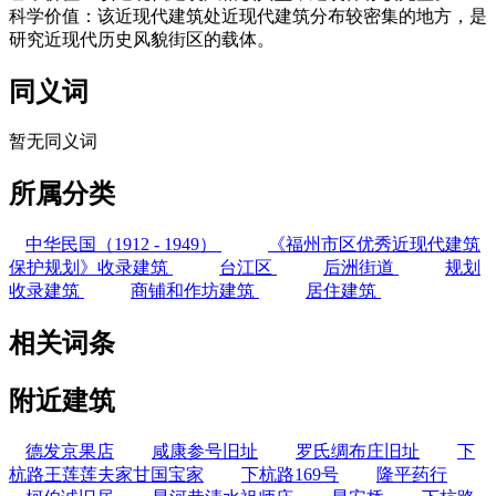
科学价值：该近现代建筑处近现代建筑分布较密集的地方，是
研究近现代历史风貌街区的载体。
同义词
暂无同义词
所属分类
中华民国（1912 - 1949）
《福州市区优秀近现代建筑
保护规划》收录建筑
台江区
后洲街道
规划
收录建筑
商铺和作坊建筑
居住建筑
相关词条
附近建筑
德发京果店
咸康参号旧址
罗氏绸布庄旧址
下
杭路王莲莲夫家甘国宝家
下杭路169号
隆平药行