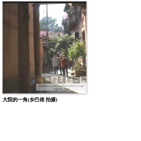
大院的一角(乡巴佬 拍摄)