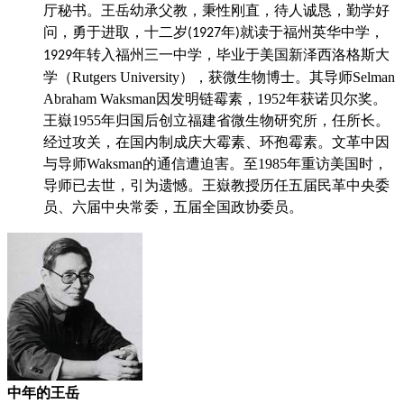
厅秘书。王岳幼承父教，秉性刚直，待人诚恳，勤学好
问，勇于进取，十二岁
年
就读于福州英华中学，
(1927
)
年转入福州三一中学，
毕业于美国新泽西洛格斯大
1929
学（Rutgers University），获微生物博士。其导师Selman
Abraham Waksman因发明链霉素，1952年获诺贝尔奖。
王嶽1955年归国后创立福建省微生物研究所，任所长。
经过攻关，在国内制成庆大霉素、环孢霉素。文革中因
与导师Waksman的通信遭迫害。至1985年重访美国时，
导师已去世，引为遗憾。王嶽教授历任五届民革中央委
员、六届中央常委，五届全国政协委员。
中年的王岳