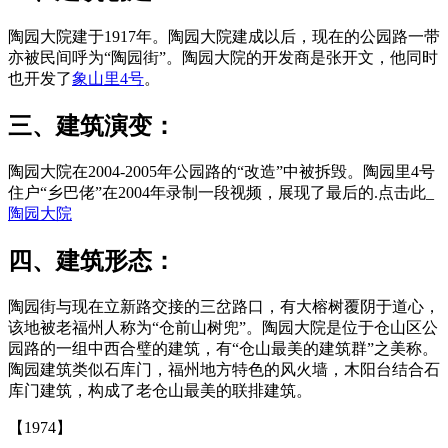
陶园
大院建于1917年。陶园大院建成以后，现在的公园路一带
亦被民间呼为“陶园街”。陶园大院的开发商是张开文，他同时
也开发
了
象山里4号
。
三、建筑演变：
陶园大院在2004-2005年公园路的“改造”中被拆毁。陶园里4号
住户“乡巴佬”在2004年录制一段视频，展现了最
后的.
点击此_
陶园大院
四、建筑形态：
陶园街与现在立新路交接的三岔路口，有大榕树覆阴于道心，
该地被老福州人称为“仓前山树兜”。
陶园大院是位于仓山
区公
园路的一组中西合璧的建筑，有“仓山最美的建筑群”之美称。
陶园建筑类似石库门，福州地方特色的风火墙，木阳台结合石
库门建筑，构成了老仓山最美的联排建筑。
【1974】
福老建州筑