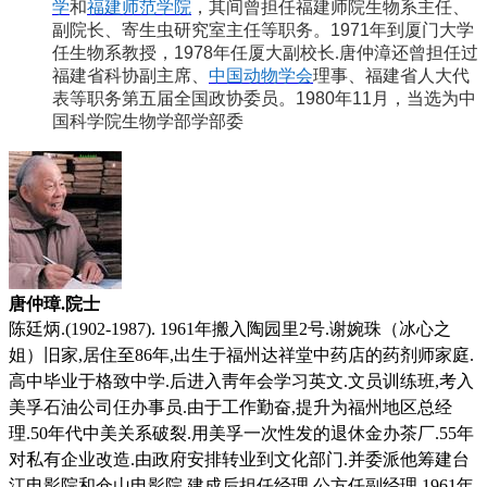
学
和
福建师范学院
，其间曾担任福建师院生物系主任、
副院长、寄生虫研究室主任等职务。
1971
年到厦门大学
任生物系教授，
1978
年任厦大副校长.唐仲漳还曾担任过
福建省科协副主席、
中国动物学会
理事、福建省人大代
表等职务第五届全国政协委员。
1980
年
11
月，当选为中
国科学院生物学部学部委
唐仲璋.院士
陈廷炳.(1902-1987). 1961年搬入陶园里2号.
谢婉珠（冰心之
姐）旧家,居住至86年,
出生于福州达祥堂中药店的药剂师
家庭
.
高中毕业于格致中学.后进入靑年会学习英文.文员训练班,考入
美孚石油公司仼办事员.由于工作勤奋,提升为福州地区总经
理.50年代中美关系破裂.用美孚一次性发的退休金办茶厂.55年
对私有企业改造.由政府安排转业到文化部门.并委派他筹建台
江电影院和仓山电影院.建成后担任经理,公方任副经理.1961年