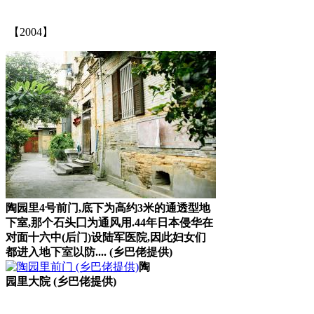
【2004】
陶园里4号前门,底下为高约3米的通透型地
下室,那个石头
囗为通风用.44年日本侵华在
对面十六中(后门)设陆军医院,因此妇女们
都进入地下室以防.... (乡巴佬提供)
陶
园里大院 (乡巴佬提供)