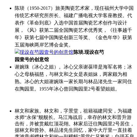
陈琰（1950-2017）旅美陶瓷艺术家，现任福州大学中国
传统艺术研究所所长、福建广播电视大学客座教授。代
表作《革命到底》入选中国首届陶瓷艺术创作与设计
展，《风》获第二届全国陶瓷艺术优秀奖，《往事越千
年》获第七届中国陶瓷创新三等奖、《金色年华》获第
五届海峡两岸艺博会金奖。
陈琰.现设在芍
园壹号的创意馆
谢婉珠（冰心之姐）。冰心父亲谢葆璋是海军名将；冰
心之母杨福慈，与林文和之女是表姐妹，两家颇为相
熟。冰心的大姐谢婉珠一家长期与林品渚先生一家同住
在陶园里。1955年冰心曾回陶园里2号看望姐姐。
林文和家族。林文和，字景堂，祖籍福建同安，为福建
水师“永保”舰舰长。马江海战后，幸存的林文和晋升游
击衔，并被赏戴红顶花翎。林家后迁往陶园里2号居住，
据林文和曾孙、林品渚先生回忆，家中大厅里一直挂着
李鸿章书赠林文和的一副横幅“景堂仁兄雅鉴：自强不息