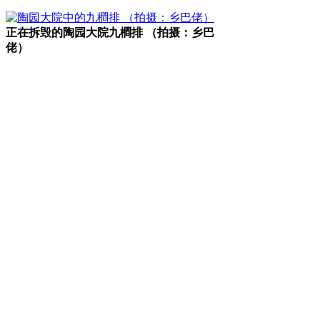
正在拆毁的陶园大院九橺排 （拍摄：乡巴
佬）
福州厝