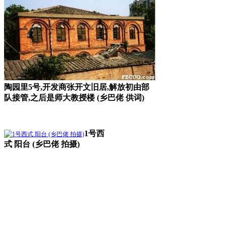
陶园里5号,开发商张开文旧居,解放初由部
队接管,之后是师大教授楼 (乡巴佬 供词)
1号西
式 阳台 (乡巴佬 拍摄)