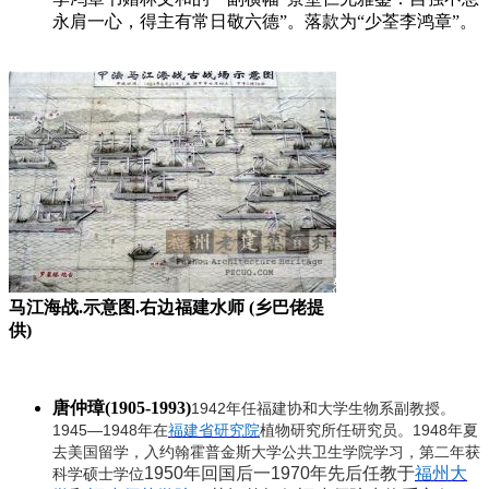
永肩一心，得主有常日敬六德”。落款为“少荃李鸿章”。
马江海战.示意图.右边福建水师 (乡巴佬提
供)
唐仲璋(1905-1993)
1942
年任福建协和大学生物系副教授。
1945—1948
1948
年在
福建省研究院
植物研究所任研究员。
年夏
去美国留学，入约翰霍普金斯大学公共卫生学院学习，第二年获
1950
年回国后一
1970
年先后任教于
福州大
科学硕士学位