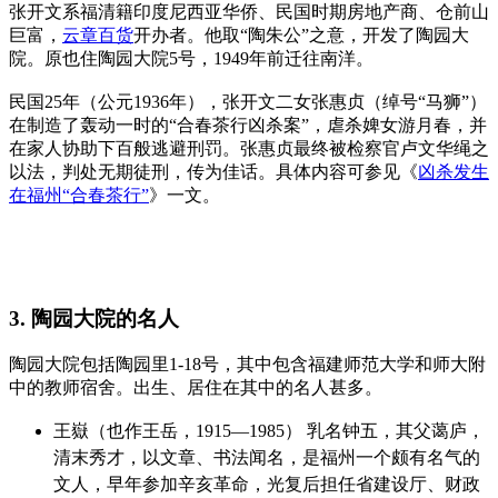
张开文系福清籍印度尼西亚华侨、民国时期房地产商、仓前山
巨富，
云章百货
开办者。
他取“陶朱公”之意，开发了陶园大
院。原也住陶园大院5号，1949年前迁往南洋。
民国25年（公元1936年），张开文二女张惠贞（绰号“马狮”）
在制造了轰动一时的“合春茶行凶杀案”，虐杀婢女游月春，并
在家人协助下百般逃避刑罚。张惠贞最终被检察官卢文华绳之
以法，判处无期徒刑，传为佳话。具体内容可参见《
凶杀发生
在福州“合春茶行”
》一文。
3. 陶园大院的名人
陶园大院包括陶园里1-18号，其中包含福建师范大学和师大附
中的教师宿舍。出生、居住在其中的名人甚多。
福州厝
王嶽（也作王岳，1915—1985）
乳名钟五，
其父蔼庐，
清末秀才，以文章、书法闻名，是福州一个颇有名气的
文人，早年参加辛亥革命，光复后担任省建设厅、财政