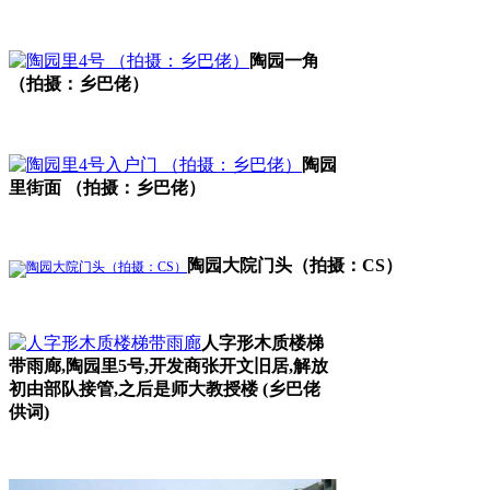
福州厝
陶园一角
（拍摄：乡巴佬）
林轶南
陶园
里街面 （拍摄：乡巴佬）
陶园大院门头（拍摄：CS）
人字形木质楼梯
带雨廊,陶园里5号,开发商张开文旧居,解放
初由部队接管,之后是师大教授楼 (乡巴佬
供词)