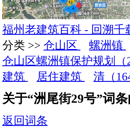
福州老建筑百科 - 回溯
分类 >>
仓山区
螺洲镇
仓山区螺洲镇保护规划（20
建筑
居住建筑
清（164
关于“洲尾街29号”词
返回词条