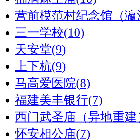
营前模范村纪念馆（瀛洲
三一学校(10)
天安堂(9)
上下杭(9)
马高爱医院(8)
福建美丰银行(7)
西门武圣庙（异地重建）
怀安相公庙(7)