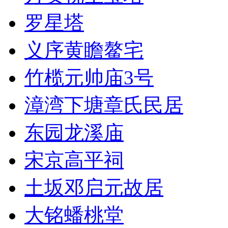
罗星塔
义序黄瞻鳌宅
竹榄元帅庙3号
漳湾下塘章氏民居
东园龙溪庙
宋京高平祠
土坂邓启元故居
大铭蟠桃堂