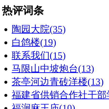
热评词条
陶园大院(35)
白鸽楼(19)
联系我们(15)
马限山中坡炮台(13)
茶亭河边青砖洋楼(13)
福建省供销合作社干部学
福涧麻王庙(10)