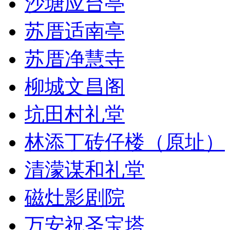
沙塘应台亭
苏厝适南亭
苏厝净慧寺
柳城文昌阁
坑田村礼堂
林添丁砖仔楼（原址）
清濛谋和礼堂
磁灶影剧院
万安祝圣宝塔