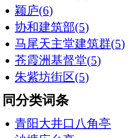
颖庐(6)
协和建筑部(5)
马尾天主堂建筑群(5)
苍霞洲基督堂(5)
朱紫坊街区(5)
同分类词条
青阳大井口八角亭