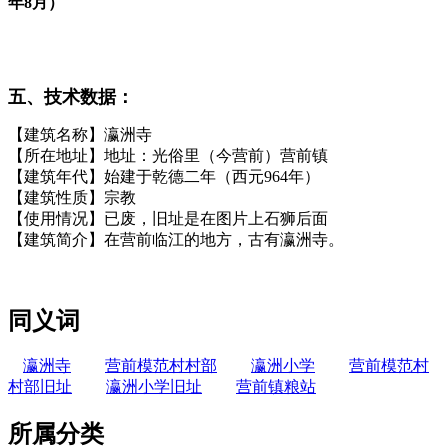
年8月）
福州厝
五、技术数据：
福州老建筑百科网
【建筑名称】瀛洲寺
【所在地址】地址：光俗里（今营前）营前镇
【建筑年代】始建于乾德二年（西元964年）
【建筑性质】宗教
【使用情况】已废，旧址是在图片上石狮后面
福州厝
【建筑简介】
在营前临江的地方，古有瀛洲寺。
同义词
瀛洲寺
营前模范村村部
瀛洲小学
营前模范村
村部旧址
瀛洲小学旧址
营前镇粮站
所属分类