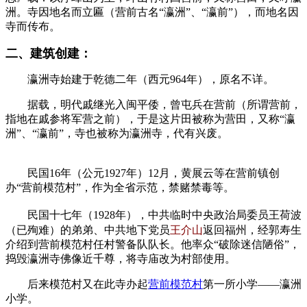
洲。
寺因地名而立匾（营前古名“瀛洲”、“瀛前”），而地名因
寺而传布。
二、建筑创建：
福州老建筑百科网
瀛洲
寺始建于乾德二年（西元964年），原名不详。
据载，明代戚继光入闽平倭，曾屯兵在营前（所谓营前，
指地在戚参将军营之前），于是这片田被称为营田，又称“瀛
洲”、“瀛前”，寺也被称为瀛洲寺，代有兴废。
福州老建筑百
科（fzcuo.com）
民国16年（公元1927年）12月，黄展云等在营前镇创
办“营前模范村”，作为全省示范，禁赌禁毒等。
民国十七年（1928年），中共
临时中央政治局委员
王荷波
（已殉难）
的弟弟、
中共地下党员
王介山
返回福州，经郭寿生
介绍到营前模范村任村警备队队长。他率众
“破除迷信陋俗”，
捣毁瀛洲寺佛像近千尊，将寺庙改为村部使用。
后来模范村又在此寺办起
营前模范村
第一所小学——瀛洲
小学。
来源：福州老建筑百科（fzcuo.com）