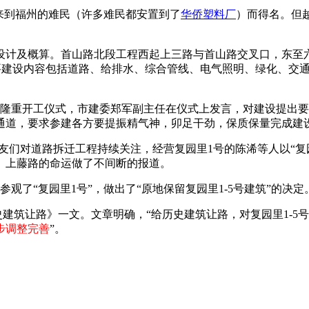
来到福州的难民（许多难民都安置到了
华侨塑料厂
）而得名。但越
步设计及概算。首山路北段工程西起上三路与首山路交叉口，东至六一
项目主要建设内容包括道路、给排水、综合管线、电气照明、绿化、交
举行隆重开工仪式，市建委郑军副主任在仪式上发言，对建设提出要
通道，要求参建各方要提振精气神，卯足干劲，保质保量完成建
群网友们对道路拆迁工程持续关注，经营
复园里1号的陈浠等人以“
、上藤路的命运做了不间断的报道。
参观了“复园里1号”，做出了“原地保留复园里1-5号建筑”的决定
历史建筑让路》一文。文章明确，“给历史建筑让路，对复园里1-5
步调整完善
”。
福州老建筑