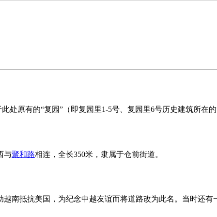
于此处原有的“复园”（即复园里1-5号、复园里6号历史建筑所在
西与
聚和路
相连，全长350米，隶属于仓前街道。
中国援助越南抵抗美国，为纪念中越友谊而将道路改为此名。当时还