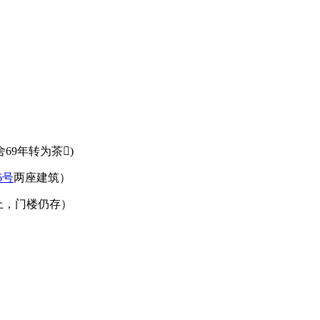
69年转为茶)
6号
两座建筑）
上，门楼仍存）
FZCUO.COM