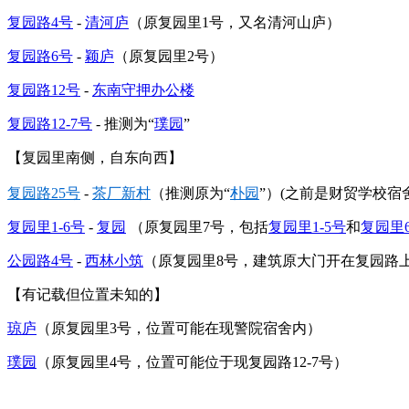
复园路4号
-
清河庐
（原复园里1号，又名清河山庐）
复园路6号
-
颖庐
（原复园里2号）
复园路12号
-
东南守押办公楼
复园路12-7号
- 推测为“
璞园
”
FZCUO.COM
【复园里南侧，自东向西】
复园路25号
-
茶厂新村
（推测原为“
朴园
”）(之前是财贸学校宿舍
复园里1-6号
-
复园
（原复园里7号，包括
复园里1-5号
和
复园里
公园路4号
-
西林小筑
（原复园里8号，建筑原大门开在复园路
【有记载但位置未知的】
琼庐
（原复园里3号，位置可能在现警院宿舍内）
璞园
（原复园里4号，位置可能位于现复园路12-7号）
福州老建筑百科（fzcuo.com）