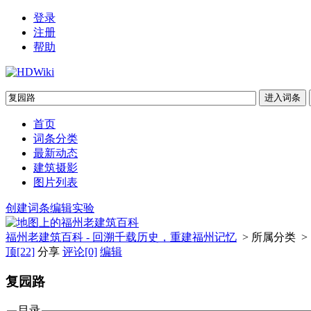
登录
注册
帮助
首页
词条分类
最新动态
建筑摄影
图片列表
创建词条
编辑实验
福州老建筑百科 - 回溯千载历史，重建福州记忆
> 所属分类 >
顶
[22]
分享
评论
[0]
编辑
复园路
目录