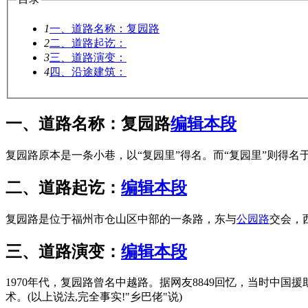
1
一、道路名称：复园路
2
二、道路起讫：
3
三、道路演变：
4
四、沿途建筑：
一、道路名称：复园路
编辑本段
复园路原本是一条小巷，以“复园里”得名。而“复园里”则得名
二、道路起讫：
编辑本段
复园路是位于福州市仓山区中部的一条路，东与
公园路
交会，
三、道路演变：
编辑本段
1970年代，复园路曾名中越路。据网友8849回忆，当时
术。(以上说法,完全事实!"乡巴佬"说)
FZCUO