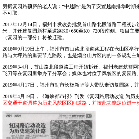
另据复园路颖庐的老人说：“中越路”是为了安置越南排华时期
不可取。
FZCUO
2017年12月14日，福州市发改委批复首山路北段道路工程初
米，并迁建复园新村至道路K0+650至K0+720段南侧。
（复园的一部分）将被迁建。
2018年9月19日上午，福州市首山路北段道路工程在仓山区
路与大坪路的重要节点路段，也是烟台山片区内的一条规划主
2019年3-4月，首山路北段道路工程开始拆迁。福州老建筑
飞刀等在复园里举办了分享会；媒体也对位于风貌区的复园路
2019年4月17日，福州市副市长杨新坚等人带队走访复园路，并
2019年4月19日，《海峡都市报》刊发《复园路启动改造 为
区交通干道调整为历史风貌区区间道路，并按此功能定位进一