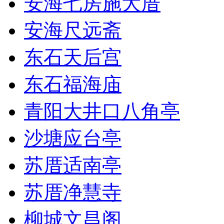
安海七房施大厝
安海尺远斋
东石天后宫
东石福海庙
青阳大井口八角亭
沙塘应台亭
苏厝适南亭
苏厝净慧寺
柳城文昌阁