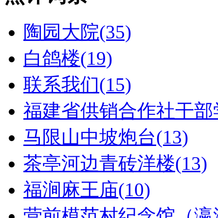
陶园大院(35)
白鸽楼(19)
联系我们(15)
福建省供销合作社干部学
马限山中坡炮台(13)
茶亭河边青砖洋楼(13)
福涧麻王庙(10)
营前模范村纪念馆（瀛洲