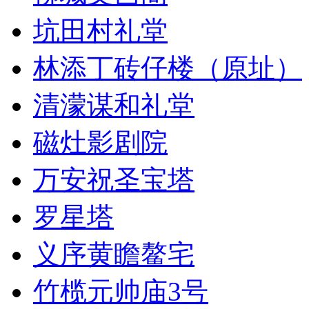
坑田村礼堂
林添丁砖仔楼（原址）
清濛谋和礼堂
磁灶影剧院
万安祝圣宝塔
罗星塔
义序黄瞻鳌宅
竹榄元帅庙3号