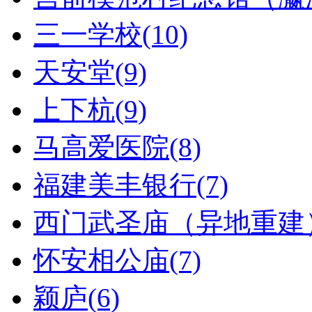
三一学校(10)
天安堂(9)
上下杭(9)
马高爱医院(8)
福建美丰银行(7)
西门武圣庙（异地重建）
怀安相公庙(7)
颖庐(6)