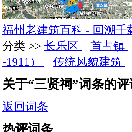
福州老建筑百科 - 回溯
分类 >>
长乐区
首占镇
-1911）
传统风貌建筑
关于“三贤祠”词条的评
返回词条
热评词条