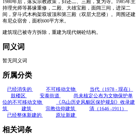
1980年后，落实宗教政策，归还二、三殿，复为寺。1985年主
持理光师等募缘重修，二殿、大雄宝殿，面阔三间，进深二
间，穿斗式木构架双坡顶和第三殿（双层大悲楼）。周围还建
有尼众宿舍，面积600平方米。
建筑现已被寺方拆除，重建为现代钢砼结构。
同义词
暂无同义词
所属分类
已经消失的
不可移动文物
当代（1978 - 现在）
鼓楼区
安泰街道
尚未核定公布为文物保护单
位的不可移动文物
《乌山历史风貌区保护规划》收录建
筑
建筑
宗教信仰建筑
清（1646 -1911）
已经整体新建的
原址新建
相关词条