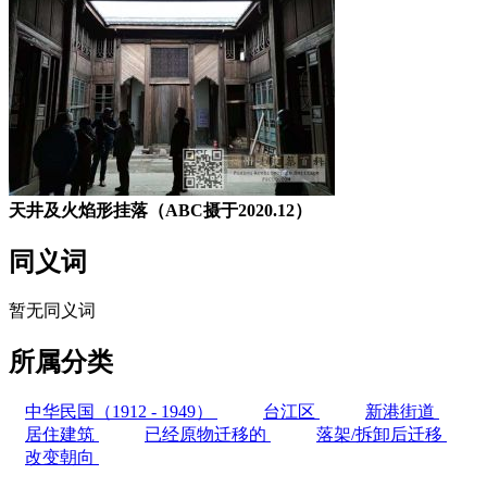
天井及火焰形挂落（ABC摄于2020.12）
同义词
暂无同义词
所属分类
中华民国（1912 - 1949）
台江区
新港街道
居住建筑
已经原物迁移的
落架/拆卸后迁移
改变朝向