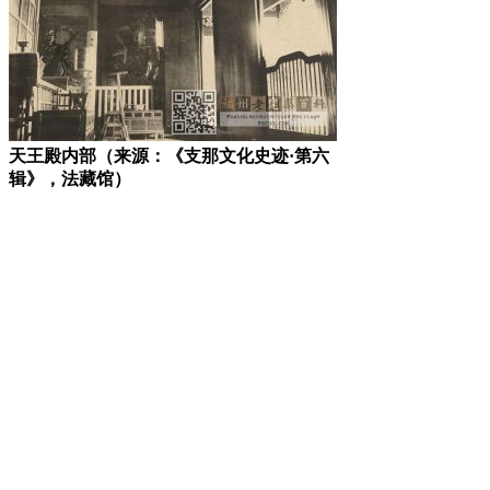
天王殿内部（来源：《支那文化史迹·第六
辑》，法藏馆）