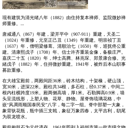
现有建筑为清光绪八年（1882）由住持复本禅师、监院微妙禅
师重修。...
唐咸通八（867）年建，梁开平中（907-911）重建，天圣二
（1024）年重修，元至正己丑（1349）年重建。明崇祯丁丑
（1637）年，僧明梁修葺。清順治七（1650）年，巡抚佟公重
建。清康熙戊子（1708）年、信士许齐重装金像，备极庄严。
嘉庆二十五（1820）年，绅士高腾、林兆琛、郑景康合修。光
緒戊子（1882）年，住持微妙重建。1941年，被炸后本山职事
募款重修。
在大雄宝殿前，两殿间距36米，砖木结构，十架椽，硬山顶，
宽30米，进深22米。殿柱共34根，多石柱，径0.37米，中间二
根内柱横跨度19米。殿两侧高墙，厚1米。石勒脚高0.9米，墙
头呈流线形，上塑人物、花草、静物。屋脊饰琉璃花格，中
嵌“风凋雨顺国泰民安”八字，每二字一组。脊中部塑一大象，
象背驮花瓶，瓶中插三支戟，象征万象四春，太平吉利，鸱尾
为双龙喷水。
福州老建筑百科网
殿前抱鼓石为元代遗存，1961年即列入福州市第一批市级文物