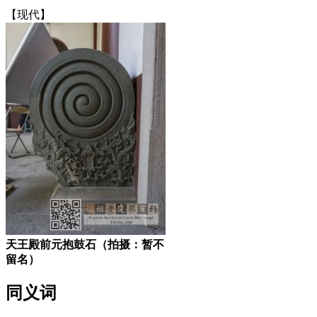
【现代】
天王殿前元抱鼓石（拍摄：暂不
留名）
同义词