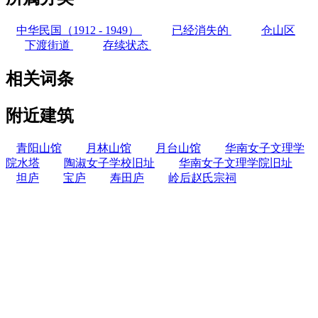
中华民国（1912 - 1949）
已经消失的
仓山区
下渡街道
存续状态
相关词条
附近建筑
青阳山馆
月林山馆
月台山馆
华南女子文理学
院水塔
陶淑女子学校旧址
华南女子文理学院旧址
坦庐
宝庐
寿田庐
岭后赵氏宗祠