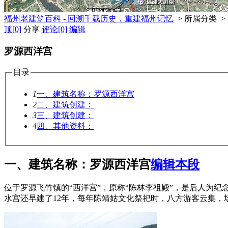
福州老建筑百科 - 回溯千载历史，重建福州记忆
> 所属分类 >
顶
[0]
分享
评论
[0]
编辑
罗源西洋宫
目录
1
一、建筑名称：罗源西洋宫
2
二、建筑创建：
3
三、建筑创建：
4
四、其他资料：
一、建筑名称：罗源西洋宫
编辑本段
位于罗源飞竹镇的“西洋宫”，原称“陈林李祖殿”，是后人为
水宫还早建了12年，每年陈靖姑文化祭祀时，八方游客云集，