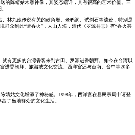
宫赐送的陈靖姑木雕神像，其姿态端详，具有很高的艺术价值。三
图。
姑、林九娘传说有关的鼓角岩、老鸦洞、试剑石等遗迹，特别是
境群众到此“请香火”，人山人海，清代《罗源县志》有“香火甚
，就有更多的台湾香客来到古田、罗源进香朝拜。如今在台湾以
洋宫进香朝拜、旅游或文化交流。西洋宫还与台南、台中等20多
陈靖姑文化增添了神秘感。1998年，西洋宫在县民宗局申请登
丰富了当地群众的文化生活。