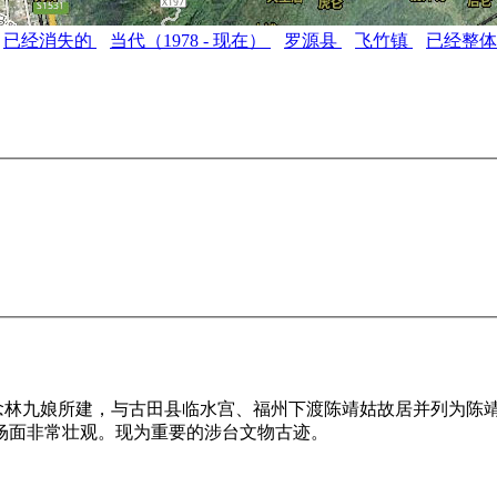
已经消失的
当代（1978 - 现在）
罗源县
飞竹镇
已经整
纪念林九娘所建，与古田县临水宫、福州下渡陈靖姑故居并列为陈
场面非常壮观。现为重要的涉台文物古迹。