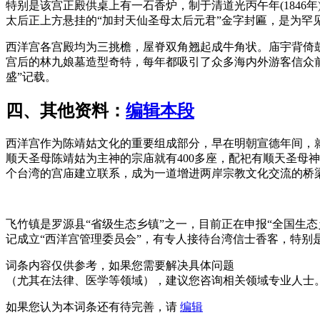
特别是该宫正殿供桌上有一石香炉，制于清道光丙午年(184
太后正上方悬挂的“加封天仙圣母太后元君”金字封匾，是为罕
西洋宫各宫殿均为三挑檐，屋脊双角翘起成牛角状。庙宇背倚
宫后的林九娘墓造型奇特，每年都吸引了众多海内外游客信众前
盛”记载。
四、其他资料：
编辑本段
西洋宫作为陈靖姑文化的重要组成部分，早在明朝宣德年间，
顺天圣母陈靖姑为主神的宗庙就有400多座，配祀有顺天圣母神
个台湾的宫庙建立联系，成为一道增进两岸宗教文化交流的桥
飞竹镇是罗源县“省级生态乡镇”之一，目前正在申报“全国生态
记成立“西洋宫管理委员会”，有专人接待台湾信士香客，特
词条内容仅供参考，如果您需要解决具体问题
（尤其在法律、医学等领域），建议您咨询相关领域专业人士
如果您认为本词条还有待完善，请
编辑