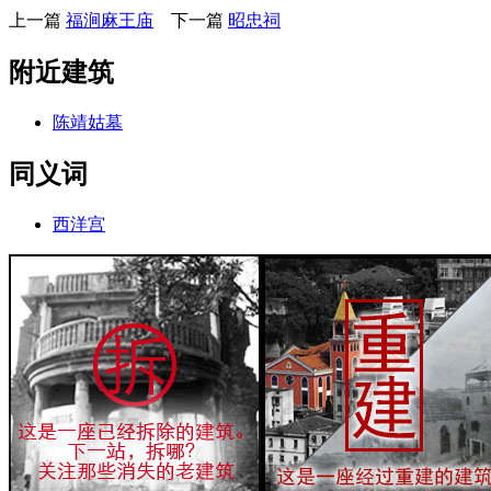
上一篇
福涧麻王庙
下一篇
昭忠祠
附近建筑
陈靖姑墓
同义词
西洋宫