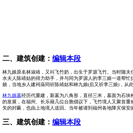
福州老建筑百科网
福老建州筑
二、建筑创建：
编辑本段
林九娘原名林淑靖，又叫飞竹奶，出生于罗源飞竹。当时随夫
水夫人陈靖姑的得力助手，并与同为罗源人的李三娘一道帮忙
娘，当地乡人建祠庙同祈陈靖姑和林九娘(后又祈李三娘)，从
林九娘墓
经历代重建，新墓为八角形，直径三米，墓面为石块
的发展，在福州、长乐籍几位台胞倡议下，飞竹境人又聚首重修西
失的封匾，也由上地境人送回。当年被请到福州各地降灾保安的林
三、建筑创建：
编辑本段