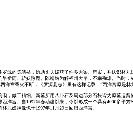
住罗源的陈靖姑，协助丈夫破获了许多大案、奇案，并认识林九娘
抗旱祈雨、斩妖除魔。陈靖姑为解福州大旱，不幸殉难。当时，
此西洋宫香火不断，《罗源县志》里有这样记载：“西洋宫原是林
构砌，做工精细。新墓所用八卦石及周边部分石块皆为原墓遗留
洋宫。自1997年春动建以来，今以形成一个具有4000多平方
九娘神像也于1997年11月29日回归西洋宫。