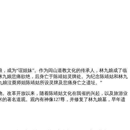
，成为“谊姐妹”。作为闾山道教文化的传承人，林九娘成了临
林九娘悲痛欲绝，后身亡于陈靖姑灵牌处。为纪念陈靖姑和林九
九娘泣奠师姐陈靖姑所设灵牌及悲痛身亡之遗址。”
物。改革开放以来，随着陈靖姑文化在我省的兴起，以及旅游业
米的著名道观。观内有神像127尊，并修复了林九娘墓，早年遗