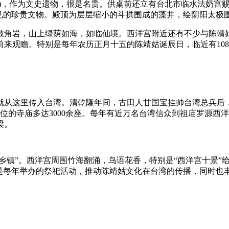
6年)，作为文史遗物，很是名贵。供桌前还立有台北市临水法奶
见的珍贵文物。殿顶为层层缩小的斗拱围成的藻井，绘阴阳太极
鼓角岩，山上绿荫如海，如临仙境。西洋宫附近还有不少与陈靖
来观瞻。特别是每年农历正月十五的陈靖姑诞辰日，临近有108
就从这里传入台湾。清乾隆年间，古田人甘国宝挂帅台湾总兵后
位的寺庙多达3000余座。每年有近万名台湾信众到祖庙罗源西
梁。
乡镇”。西洋宫周围竹海翻涌，鸟语花香，特别是“西洋宫十景”给
别是每年举办的祭祀活动，推动陈靖姑文化在台湾的传播，同时也
。