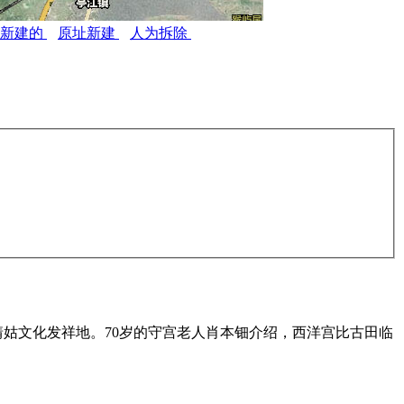
体新建的
原址新建
人为拆除
靖姑文化发祥地。70岁的守宫老人肖本钿介绍，西洋宫比古田临