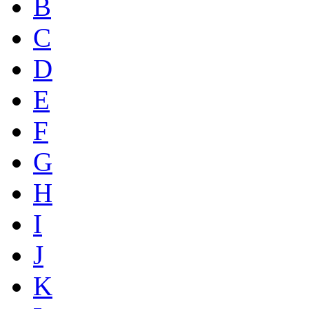
B
C
D
E
F
G
H
I
J
K