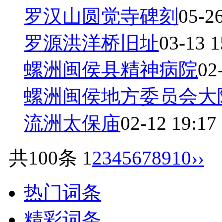
罗汉山圆觉寺碑刻
05-2
罗源洪洋桥旧址
03-13 1
螺洲闽侯县精神病院
02
螺洲闽侯地方委员会大
流洲太保庙
02-12 19:17
共100条
1
2
3
4
5
6
7
8
9
10
››
热门词条
精彩词条