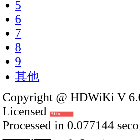
5
6
7
8
9
其他
Copyright @ HDWiKi V 6.0
Licensed
51La
Processed in 0.077144 secon