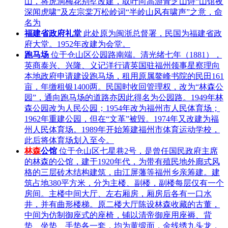
山，将虎洞梅花别墅改建，取叶向高游青芝山诗“山馆夜
深闻虎啸”及左宗棠万松岭词“半岭山风有啸声”之意，命
名为
福建省政府礼堂
此处原为闽浙总督署，民国为福建省政
府大堂。1952年改建为会堂。
跑马场
位于仓山区公园路南端。清光绪七年（1881），
英商泰兴、兴隆、义记洋行请英国驻福州领事星察理向
本地政府申请建设跑马场，租用原属鳌峰书院的民田161
亩，年缴租银1400两。民国时收回管理权，改为“林森公
园”，通向跑马场的道路亦因此得名为公园路。1949年林
森公园改为人民公园；1954年改为福州市人民体育场；
1962年重建公园，但在“文革”被毁。1974年又改建为福
州人民体育场。1989年开始筹建福州市体育运动学校，
此后将体育场划入至今。
林森
公馆
位于仓山区七星巷2号，是曾任国民政府主席
的林森的公馆，建于1920年代，为带有殖民地外廊式风
格的三层砖木结构建筑，由江屏藩等福州乡亲筹建。建
筑占地380平方米，分为主楼、副楼，副楼每层仅有一个
房间。主楼中间大厅、左右厢房，厢房后各有一口水
井，并有曲形楼梯。原二楼大厅陈设林森收藏的古董，
中间为仿制御座式的座椅，铺以清帝御座用座褥、背
垫、坐垫、手垫各一套，均为黄缎面，金线绣九头龙，