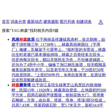
首页
词条分类
最新动态
建筑摄影
图片列表
创建词条
搜索"
TAG:林森
"找到相关内容
9
篇
凤港
林森
故居
位于闽侯县祥谦镇凤港村，坐北朝南，始
建于清乾隆三年（1738年），林森高祖林国仕（字用
厂）修建，瓦椽架于七星壑上。“据村里的乡贤说，林森
出生时老屋已基本濒临倒塌，林森之后曾经多次回乡，
但是他每次回乡，都以关抚民生为先，不但修道铺路，
还兴办了4所中小学，编修了淘江林氏族谱，却无暇顾及
修葺自家陈年老宅，以至老宅年久失修，于20世纪50年
代故居毁坏。”上世纪90年代，乡亲自发筹资，在原址附
近依照原貌建成故居。
林森
藏骨塔
位于连江县琯头镇青芝山风景区内敖湖侧
畔，民国15年（1926年）林森亲自督造。占地面积约500
平方米，四周石砌葫芦状围墙，铁制花饰大门。塔用青
石雕砌，方形，由台基、塔座、塔身、塔顶3部分组成，
总高7.43米，塔基四级石阶，宽5.7米见方，面积34.8平