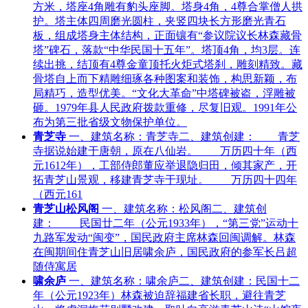
方米，塔座4角雕有豹头座脚。塔身4角，4尊合掌僧人拱
护。塔主体四周磨光圆柱，夹竖四块长方形磨光青石
板，组成塔身主体结构，正面镶有“参议院议长林森藏骨
塔”碑石，落款“中华民国十五年”。塔顶4角，均3层。连
续出挑，结顶有4尊金童顶托火炬式塔刹，雕刻精致。藏
骨塔自上而下精雕细琢各种图案和装饰，构思新颖，布
局精巧，造型优美。“文化大革命”中塔碑被盗，浮雕被
砸。1979年县人民政府拨款重修，尽复旧观。1991年公
布为第三批省级文物保护单位。
青芝寺
一、建筑名称：青芝寺二、建筑创建： 青芝
寺据说始建于唐朝，原在八仙岩。 万历四十年（西
元1612年），工部侍郎董应举退隐归田，倾其家产，开
拓青芝山景观，移建青芝寺于现址。 万历四十四年
（西元161
青芝山松风阁
一、建筑名称：松风阁二、建筑创
建： 民国廿二年（公元1933年），“第三党”运动十
九路军发动“闽变”，国民政府主席林森回闽调解。林森
在闽期间住青芝山旧居啸余庐，国民政府的参军长吕超
随侍寓居
啸余庐
一、建筑名称：啸余庐二、建筑创建：民国十二
年（公元1923年）林森被迫辞福建省长职，避往青芝