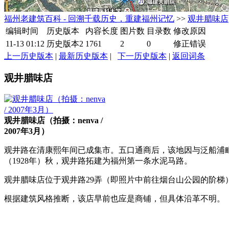
福州老建筑百科 - 回溯千载历史，重建福州记忆
>>
观井腊味店
编辑时间
历史版本
内容长度
图片数
目录数
修改原因
11-13 01:12
历史版本2
1761
2
0
修正错误
上一历史版本
|
最新历史版本
|
下一历史版本
|
返回词条
观井腊味店
观井腊味店（拍摄：nenva /
2007年3月）
观井路在清康熙年间已成集市。五口通商后，该地因与泛船浦
（1928年）秋，观井路拓建为福州第一条水泥马路。
观井腊味店位于观井路29弄（即照片中前往烟台山公园的阶梯
根据建筑风格推断，该店早前也应是商铺，但具体沿革不明。