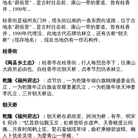
地名“易俗里”，是古时往岳前、康山一带的要道。曾有桂香
井，1990年...
桂香街是福州东门外，塔头街以南的一条东西向道路，位于古
地名“易俗里”，是古时往岳前、康山一带的要道。曾有桂香
井，1990年代堙没。此地古代石牌坊林立，还有古桥“朝天
桥”（现存地名），现在当地仍有一些石构件。
桂香街
《闽县乡土志》：
桂香亭在桂香街，行人每憩息亭下，往康山
大路所必由也。自桂香亭讫朝天桥，贞孝节烈坊表林立。
乾隆《福州府志》
：贞节坊，一为乾隆年镶白旗顾继盛妻金氏
立，一为乾隆年正白旗金世耀妻夏氏立，一为乾隆年张天坤妻
李氏立，三并朝天桥边。
朝天桥
福州厝
乾隆《福州府志》：
朝天桥在易俗里。跨涧为桥，有亭。明宋
钅宛诗：“忆昔群仙觐玉京，虹桥曾听步虚声。天香晓度云间
佩，月夜时闻鹤上笙。甃石凝烟瑶草绿，曲栏乘柳碧波晴。幽
人卜筑依灵境，为爱青山一带横。”
福州厝