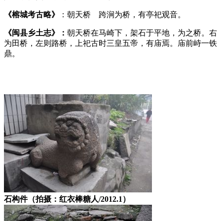
《榕城考古略》
：朝天桥 跨涧为桥，有亭祀观音。
林轶南
《闽县乡土志》：
朝天桥在马崎下，架石于平地，为之桥。右
为田桥，左则路桥，上祀古时三皇五帝，有庙焉。庙前峙一铁
鼎。
林轶南
石构件（拍摄：红衣棒糖人/2012.1）