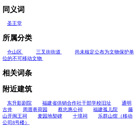
同义词
圣王堂
所属分类
仓山区
三叉街街道
尚未核定公布为文物保护单
位的不可移动文物
相关词条
附近建筑
东升影剧院
福建省供销合作社干部学校旧址
通明
古井
周厝巷荷园
蔡忠惠公祠
福建孤儿院
藤
山开闽王祠
麦园地契碑
十境祠
乐群山馆（移动
公司8号楼）