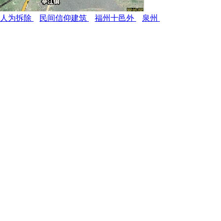
人为拆除
民间信仰建筑
福州十邑外
泉州