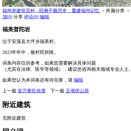
福州老建筑百科 - 回溯千载历史，重建福州记忆
> 所属分类 >
顶
[0]
分享
评论
[0]
编辑
福美普陀岩
位于安溪县大坪乡福美村。
2023年年中，被村民拆除。
词条内容仅供参考，如果您需要解决具体问题
（尤其在法律、医学等领域），建议您咨询相关领域专业人士
如果您认为本词条还有待完善，请
编辑
上一篇
皇万黄氏祖厝
下一篇
玉湖庆山居
附近建筑
无附近建筑