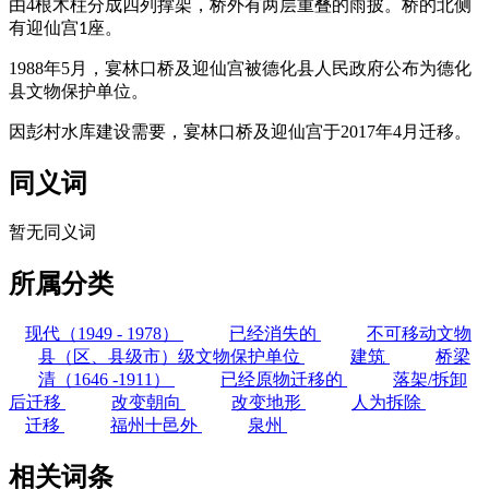
由4根木柱分成四列撑架，桥外有两层重叠的雨披。桥的北侧
有迎仙宫
座。
1
1988年5月，宴林口桥及迎仙宫被德化县人民政府公布为德化
县文物保护单位。
因彭村水库建设需要，宴林口桥及迎仙宫于2017年4月迁移。
同义词
暂无同义词
所属分类
现代（1949 - 1978）
已经消失的
不可移动文物
县（区、县级市）级文物保护单位
建筑
桥梁
清（1646 -1911）
已经原物迁移的
落架/拆卸
后迁移
改变朝向
改变地形
人为拆除
迁移
福州十邑外
泉州
相关词条