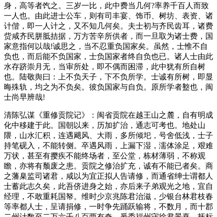
身，高等者饩之。三岁一比，此中费当几何?率养千百人而致
一人也。由此进士公车，则有司丰宴、饰币、树坊、表资、诸
计偕，即一人计之，又不知几何矣。夫士初与齐民齿耳，诸费
赀咸齐民胼胝拮据，万方苦辛所供者，而一旦取为诸士费，国
家意指何以哉!诚思之，当不忍重负国家矣。虽然，士惟不自
负也，而后能不负国家，士负国家者终自负也已。诸人士由此
水存跻崇月无，当审所处，即不偶而困滞，此中犹有所自树
也。陆敬舆曰：上不负天子，下不负所学。士诚有所树，即显
晦殊轨，均之为不负矣。彼负国家与自负。原所学者盭也，闽
士尚早辨哉!
清陈弘谋《重修贡院记》：闽省贡院在越王山之麓，自有明成
化中移建于此。国朝以来，历加扩治，通志可考也。地处山
隈，山水汇积，连遇飓风、大雨，多所倾圯，号舍低浅，士子
持笔砚入，不能转侧。卒遇风雨，上漏下湿，濡体涂足，艰难
万状，甚至有撄疾不能终场者，至公堂，栋材薄弱，不称观
瞻，亦将有颓废之患。贡院之修治扩充，诚有不能已者矣。商
之藩臬监司诸君，咸以为宜正拟人告请修，而通省绅士谓都人
士蓄此志久矣，此吾侪进身之始，亦后来子弟观光之地，宜自
经理，不敢重耗国帑。维时少京兆陈君治滋，少银台林君枝春
等率都人士，呈请捐修，一时争先踊跃输将，不数月，而十郡
二州计数至二万六千八百两有奇。爰委福州守徐君景熹、抚标