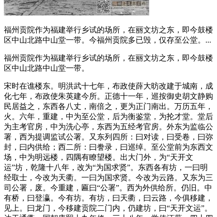
福州贡院作为福建举行乡试的场所，在丽文坊之东，即今鼓楼
区中山北路中山堂一带。今福州贡院多已毁，仅存至公堂。...
福州贡院作为福建举行乡试的场所，在丽文坊之东，即今鼓楼
区中山北路中山堂一带。
宋时在谯楼东。明洪武十七年，布政使薛大昉改建于城南，成
化七年，布政使朱英建今所。正德十一年，巡按御史胡文静购
民居益之，东西各八丈，南倍之，更为正门南出。万历五年，
火。六年，重建，中为至公堂，后为衡鉴堂，为抡才堂。堂后
为主考官房，中为洗心亭，东西为五经考官房。外东为监临公
署，西为提调监试公署。又东列四所：曰对读，曰受卷，曰弥
封，曰内供给；西二所：曰誊录，曰巡绰。至公堂前为东西文
场，中为明远楼，四隅有瞭望楼。出大门外，为“天开文
运”坊，乾隆十八年，改为“为国求贤”。东西各有坊，一曰明
经取士，今改为天衢。一曰为国求贤。今改为云路。又东为三
司公署，废。今重建，匾曰“公署”。西为外供给所。仍旧。中
有桥，曰登瀛。今有坊。有坊，曰天衢，曰云路，今俱移建，
见上。曰龙门，今移建贡院二门内，仍建坊，曰“天开文运”。