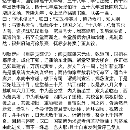
达于通衢。国朝康熙十九年修。三十八年，学使汪薇，四十四
年巡抚李斯义，四十七年巡抚张伯行，五十六年巡抚陈瑸先后
增辟文场。乾隆九年，今上皇帝赐御书匾、联各一匾，
曰：“旁求俊乂”，联曰：“立政待英才，慎乃攸司，知人则
哲；与贤共天位，勖哉多士，观国之光。”十八年，总督喀尔
吉善、巡抚陈弘谋重修，宽展号舍，增高墙垣，又另筑夹道，
疏通沟渠，拓至公堂而新之。各堂所房舍俱加增建，规制肃
然，福州府知府徐景熹、抚标参将窦宁董其役。
福州厝
明耿定向《重建贡院记》：闽贡院肇宋元佑、乾道间，国初在
郡庠北。成化丁卯，迁藩治东北隅。诸堂寝廨舍楼台、多正德
已卯重建者，万历戊寅春，火。岁支千方一周，岂维新会耶?
先是藩臬诸大夫询谋经始，而侍御豫章敖君鲲衔命至，适当主
宾兴、奉简书惟谨，檄下有司，谓规制宜宏，捍蔽宜肃。于是
西拓址五十寻，徙堂基三十尺，鸠工程材，以是岁八月兴事，
越明年六月工竣。中为至公堂，内为衡鉴堂，东为监临台，西
为藩臬署，中为明远楼，四隅为了望楼。其校舍则易板以甃，
覆之瓦，其数增旧。重垣峻墉，自帘以外，阃之内，胥焕然鼎
新云。受功时，予尝偕敖使君登明远楼，周环四顾，视诸匠
梓，并手偕作，日无虑数千百人。计诸什费，帑金七千缗有
奇。因相与咨嗟，叹曰：国家所为求贤者何若斯重哉！吾侪咸
由此进矣，而不一绎思，岂夫耶?且士自束发列黉序已复其