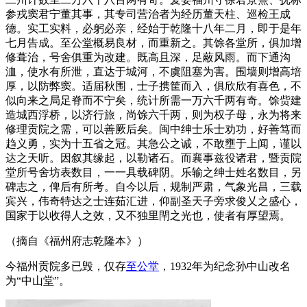
参戎窦君宁董其事，其专司营治者为经历董天柱、巡检王成
德。实工实料，必躬必亲，经始于乾隆十八年二月，即于是年
七月告成。至公堂概易良材，而重新之。其馀各堂所，俱加增
修葺治，号舍俱重为改建。既高且深，足蔽风雨。而下通沟
洫，使水有所泄，直达于城河，不虞阻塞为害。围墙则增高培
厚，以防弊窦。适届秋围，士子携筐而入，俱欣欣有喜色，不
似向来之局足脊而不宁矣，统计所需一万六千两有奇。馀赀建
造城西浮桥，以济行旅，尚馀六千两，则为权子母，永为将来
修理贡院之需，可以善厥后矣。闽中绅士乐士劝功，好善笃而
趋义勇，实为十五省之冠。其急公之诚，不敢壅于上闻，谨以
达之天听。因叙其缘起，以勒诸石。而襄事兹役诸君，暨贡院
堂所号舍坊表数目，一一具载碑阴。乐输之绅士姓名数目，另
碑志之，俾后有所考。自今以后，规制严肃，气象光昌，三载
宾兴，伟奇特达之士连茹汇进，仰副圣天子旁求俊乂之盛心，
国家于以收得人之效，又不独里閈之光也，使者有厚望焉。
（摘自《福州府志乾隆本》）
今福州贡院多已毁，仅存
至公堂
，1932年为纪念孙中山改名
为“中山堂”。