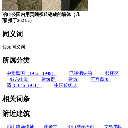
冶山公园内用贡院残砖砌成的墙体（几
雨 摄于2021.2）
同义词
暂无同义词
所属分类
中华民国（1912 - 1949）
已经消失的
鼓楼区
鼓东街道
建筑群
建筑
王宫衙署
清（1646 -1911）
中国传统式
相关词条
附近建筑
冶山球场遗址
佚老堂
冶山摩崖石刻
文笔书院