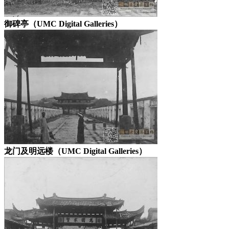
御碑亭（UMC Digital Galleries）
龙门及明远楼（UMC Digital Galleries）