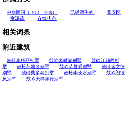
中华民国（1912 - 1949）
已经消失的
晋安区
宦溪镇
存续状态
相关词条
附近建筑
鼓岭李毕丽别墅
鼓岭蔼树棠别墅
鼓岭江耶西别
墅
鼓岭苏雅各别墅
鼓岭范哲明别墅
鼓岭崔文德
别墅
鼓岭柴多马别墅
鼓岭李长水别墅
鼓岭朗彼
息别墅
鼓岭天祥洋行别墅