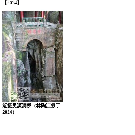
【2024】
近摄灵源洞桥（林陶江摄于
2024）