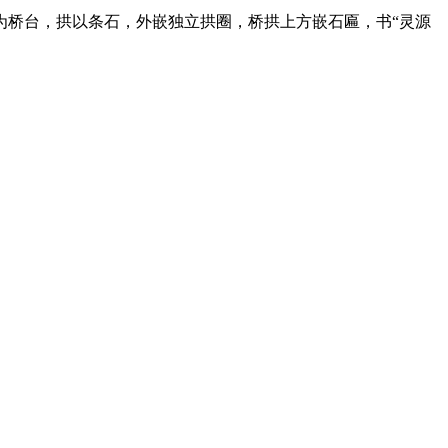
为桥台，拱以条石，外嵌独立拱圈，桥拱上方嵌石匾，书“灵源