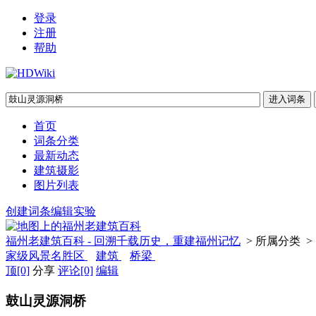
登录
注册
帮助
首页
词条分类
最新动态
建筑摄影
图片列表
创建词条
编辑实验
福州老建筑百科 - 回溯千载历史，重建福州记忆
> 所属分类 >
家级风景名胜区
建筑
桥梁
顶
[0]
分享
评论
[0]
编辑
鼓山灵源洞桥