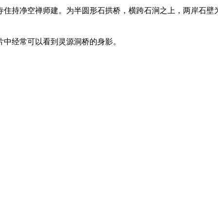
寺住持净空禅师建。为
半圆形石拱桥，
横跨石涧之上，两岸石壁
片中经常可以看到灵源洞桥的身影。