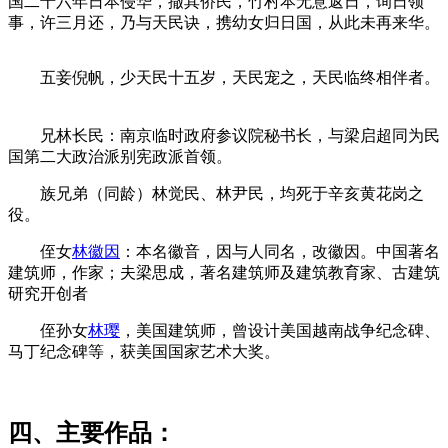
国二十六年日本侵华，撤其侨民，竹村本无意返日，询日领
事，许三月还，乃与天民诀，携幼女归日国，从此未再来华。
五妾倪帆，少天民十五岁，天民宠之，天民临终相伴者。
来源：福州老建筑百科（fzcuo.com）
兄林长民：南京临时政府参议院秘书长，与梁启超同为民
国第二大政治派别宪政派首领。
族兄弟（同龄）林觉民、林尹民，均死于辛亥黄花岗之
役。
侄女
林徽因
：本名徽音，因与人同名，改徽因。中国著名
建筑师，作家；夫梁思成，著名建筑师及建筑教育家、古建筑
研究开创者
林轶南
侄孙女
林璎
，美国建筑师，曾设计美国越南战争纪念碑、
马丁纪念碑等，获美国国家艺术大奖。
四、主要作品：