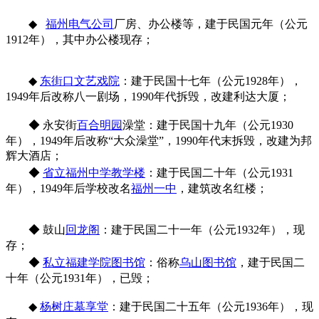
◆
福州电气公司
厂房、
办公楼等，建于民国元年（公元
1912年），其中办公楼现存；
◆
东街口文艺戏院
：建于民国十七年（公元1928年），
1949年后改称八一剧场，1990年代拆毁，改建利达大厦；
◆
永安街
百合明园
澡堂：建于民国十九年（公元1930
年），1949年后改称“大众澡堂”，1990年代末拆毁，改建为邦
辉大酒店；
◆
省立福州中学教学楼
：建于民国二十年（公元1931
年），1949年后学校改名
福州一中
，建筑改名红楼
；
◆
鼓山
回龙阁
：建于民国二十一年（公元1932年），现
存；
◆
私立福建学院图书馆
：
俗称
乌山图书馆
，
建于民国二
十年
（公元1931年），已毁；
◆
杨树庄墓享堂
：建于民国二十五年
（公元1936年），现