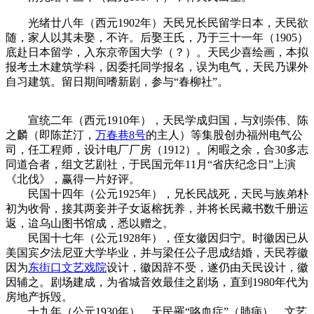
光绪廿八年（西元1902年）天民兄长民留学日本，天民欲
随，家人以其未娶，不许。后娶王氏，乃于三十一年（1905）
底赴日本留学，入东京帝国大学（？）。天民少喜绘画，本拟
报考土木建筑学科，因委托同学报名，误为电气，天民乃课外
自习建筑。留日期间嗜新剧，参与“春柳社”。
宣统二年（西元1910年），天民学成归国，与刘崇伟、陈
之麟（即陈芷汀，
万春巷8号
的主人）等集股创办福州电气公
司，任工程师，设计电厂厂房（1912）。闲暇之余，合30多志
同道合者，组文艺剧社，于民国元年11月“省庆纪念日”上演
《北伐》，赢得一片好评。
民国十四年（公元1925年），兄长民战死，天民与族弟朴
初为收骨，接其两妾并子女返榕抚养，并将长民藏书数千册运
返，迨乌山图书馆成，悉以赠之。
民国十七年（公元1928年），侄女徽因归宁。时徽因已从
美国宾夕法尼亚大学毕业，并与梁任公子思成结婚，天民荐徽
因为
东街口文艺戏院
设计，徽因辞不受，遂仍由天民设计，徽
因辅之。剧场建成，为省城音效最佳之剧场，直到1980年代为
房地产拆毁。
十九年（公元1930年），天民罹“咯血症”（肺病），文艺