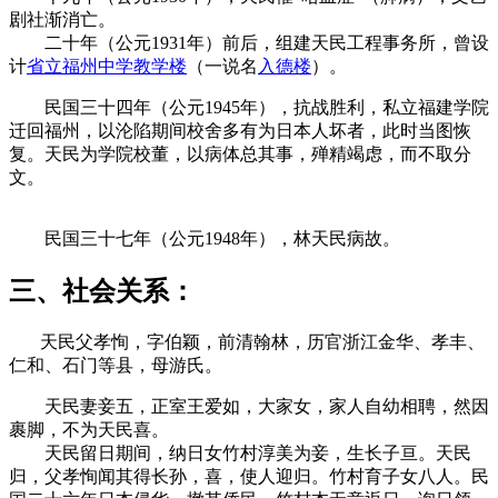
剧社渐消亡。
二十年（公元1931
年
）前后，组建天民工程事务所，曾设
计
省立福州中学教学楼
（一说名
入德楼
）。
民国三十四年（公元1945年），抗战胜利，私立福建学院
迁回福州，以沦陷期间校舍多有为日本人坏者，此时当图恢
复。天民为学院校董，以病体总其事，殚精竭虑，而不取分
文。
民国三十七年（公元1948年），林天民病故。
三、社会关系：
天民
父孝恂，字伯颖，前清翰林，历官浙江金华、孝丰、
仁和、石门等县，
母游氏。
天民妻妾五，正室王爱如，大家女，家人自幼相聘，然因
裹脚，不为天民喜。
天民留日期间，纳日女竹村淳美为妾，生长子亘。天民
归，父孝恂闻其得长孙，喜，使人迎归。竹村育子女八人。民