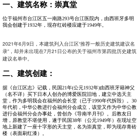
一、建筑名称：崇真堂
位于福州市台江区五一南路293号台江医院内，由西班牙多明
我会创建于1932年，现存红砖楼应建于1949年。
来源：福州
老建筑百科（fzcuo.com）
2021年6月9日，本建筑列入台江区“推荐一般历史建筑建议名
录”，却并未出现在7月21日公布的关于福州市第四批历史建筑
建议名单中。
FZCUO
二、建筑创建：
据《台江区志》记载，民国21年(公元1932年)由西班牙籍神父
（名不详）买下日本人创办的博爱医院旧地，建立中选天主
堂，作为多明我会在福州的会长堂（已于1990年代拆毁）。30
年代初，中华公教进行会福州分会成立，该堂又作为中华公教
进行会福州分会办事处，曾创办《导南半月刊》。
后教友日
增，原教堂不堪使用，遂于民国38年（公元1949年）在现址空
地上新建了一座十字形的天主堂，名为崇真堂，即为现存青砖
楼（表面刷红漆）。
福州老建筑百科（fzcuo.com）