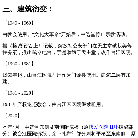
三、建筑衍变：
【1949 - 1960】
福州老建筑百科（fzcuo.com）
由教会使用。“文化大革命”开始后，中选堂停止宗教活动。
据《榕城记忆 上》记载，解放初公安部门在天主堂破获美蒋
特务案，搜出武器电台，
于是取缔了天主堂，改作台江医院。
【1960 - 1981】
1960年起，由台江医院占用作为门诊楼使用。
建筑二层有加
建。
【1981 - 2020】
1981年产权退还教会，由台江区医院继续租用。
【2020】
FZCUO
本年4月，中选堂东侧及南侧附属楼（原
博爱医院旧址
残留部
分）被台江医院拆毁，余下礼拜堂部分则将平移至东南侧，原