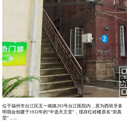
位于福州市台江区五一南路293号台江医院内，原为西班牙多
明我会创建于1932年的“中选天主堂”，现存红砖楼原名“崇真
堂”，...