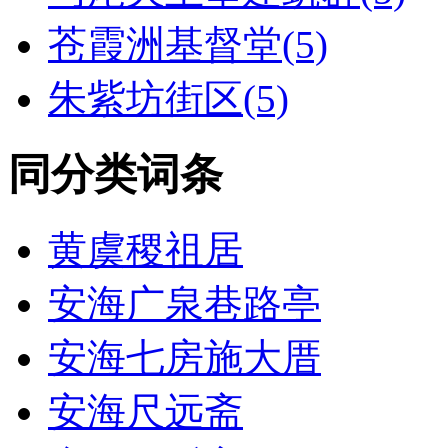
苍霞洲基督堂(5)
朱紫坊街区(5)
同分类词条
黄虞稷祖居
安海广泉巷路亭
安海七房施大厝
安海尺远斋