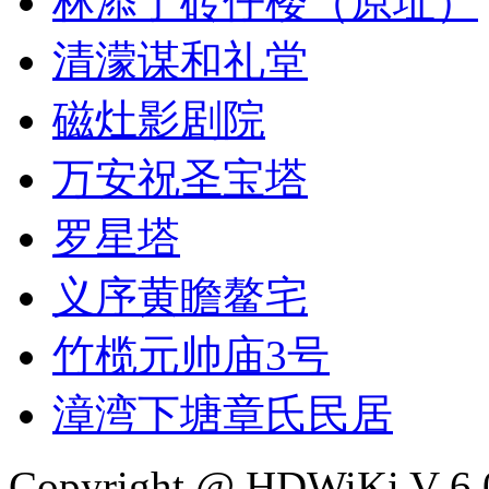
林添丁砖仔楼（原址）
清濛谋和礼堂
磁灶影剧院
万安祝圣宝塔
罗星塔
义序黄瞻鳌宅
竹榄元帅庙3号
漳湾下塘章氏民居
Copyright @ HDWiKi V 6.0