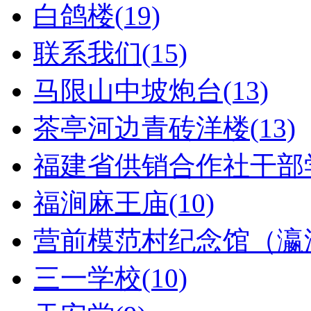
白鸽楼(19)
联系我们(15)
马限山中坡炮台(13)
茶亭河边青砖洋楼(13)
福建省供销合作社干部学
福涧麻王庙(10)
营前模范村纪念馆（瀛洲
三一学校(10)