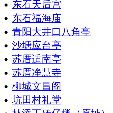
东石天后宫
东石福海庙
青阳大井口八角亭
沙塘应台亭
苏厝适南亭
苏厝净慧寺
柳城文昌阁
坑田村礼堂