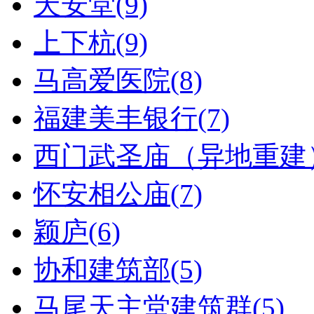
天安堂(9)
上下杭(9)
马高爱医院(8)
福建美丰银行(7)
西门武圣庙（异地重建）
怀安相公庙(7)
颖庐(6)
协和建筑部(5)
马尾天主堂建筑群(5)