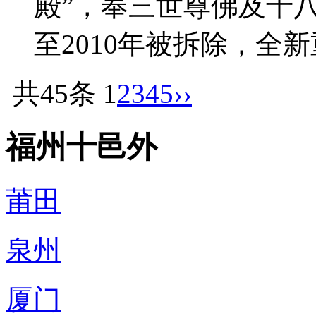
殿”，奉三世尊佛及十八
至2010年被拆除，全
共45条
1
2
3
4
5
››
福州十邑外
莆田
泉州
厦门