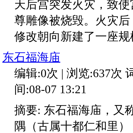
天后宫突发火灾，致使
尊雕像被烧毁。火灾后
修改朝向新建了一座规
东石福海庙
编辑:0次 | 浏览:637次
词
间:08-07 13:21
摘要: 东石福海庙，
隅（古属十都仁和里）