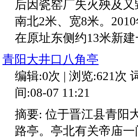
后因瓷窑厂失火殃及又毀
南北2米、宽8米。20
在原址东侧约13米新
青阳大井口八角亭
编辑:0次 | 浏览:621次
词
间:08-07 11:21
摘要: 位于晋江县青
路亭。亭北有关帝庙一间