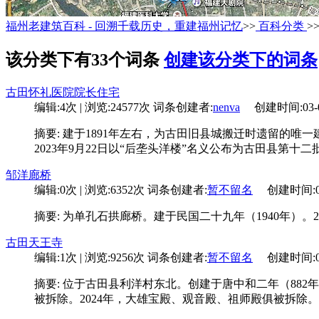
福州老建筑百科 - 回溯千载历史，重建福州记忆
>>
百科分类
>
该分类下有33个词条
创建该分类下的词条
古田怀礼医院院长住宅
编辑:4次 | 浏览:24577次
词条创建者:
nenva
创建时间:03-08
摘要: 建于1891年左右，为古田旧县城搬迁时遗留的唯一建
2023年9月22日以“后垄头洋楼”名义公布为古田县第十
邹洋廊桥
编辑:0次 | 浏览:6352次
词条创建者:
暂不留名
创建时间:03-1
摘要: 为单孔石拱廊桥。建于民国二十九年（1940年）。2
古田天王寺
编辑:1次 | 浏览:9256次
词条创建者:
暂不留名
创建时间:08-1
摘要: 位于古田县利洋村东北。创建于唐中和二年（88
被拆除。2024年，大雄宝殿、观音殿、祖师殿俱被拆除。