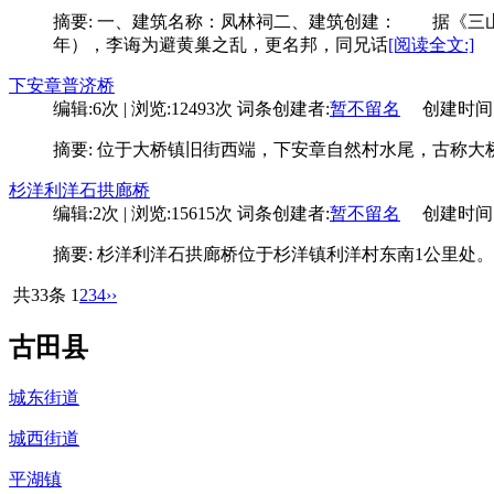
摘要: 一、建筑名称：凤林祠二、建筑创建： 据《三山
年），李诲为避黄巢之乱，更名邦，同兄话
[阅读全文:]
下安章普济桥
编辑:6次 | 浏览:12493次
词条创建者:
暂不留名
创建时间:11-
摘要: 位于大桥镇旧街西端，下安章自然村水尾，古称
杉洋利洋石拱廊桥
编辑:2次 | 浏览:15615次
词条创建者:
暂不留名
创建时间:06-
摘要: 杉洋利洋石拱廊桥位于杉洋镇利洋村东南1公里处
共33条
1
2
3
4
››
古田县
城东街道
城西街道
平湖镇