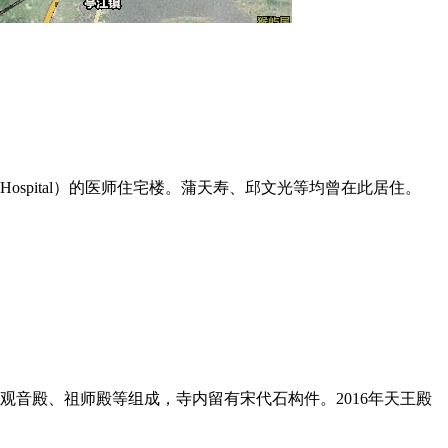
 Hospital）的医师住宅楼。蒲天寿、邱文光等均曾在此居住。
观音殿、祖师殿等组成，寺内留有宋代石构件。2016年天王殿