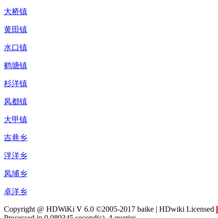
大桥镇
黄田镇
水口镇
鹤塘镇
杉洋镇
凤都镇
大甲镇
吉巷乡
泮洋乡
凤埔乡
卓洋乡
Copyright @ HDWiKi V 6.0 ©2005-2017 baike | HDwiki Licensed
Processed in 0.089345 second(s), 4 queries.