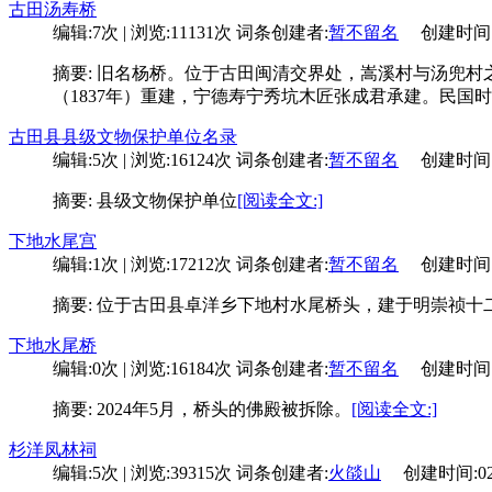
古田汤寿桥
编辑:7次 | 浏览:11131次
词条创建者:
暂不留名
创建时间:08-
摘要: 旧名杨桥。位于古田闽清交界处，嵩溪村与汤兜
（1837年）重建，宁德寿宁秀坑木匠张成君承建。民国
古田县县级文物保护单位名录
编辑:5次 | 浏览:16124次
词条创建者:
暂不留名
创建时间:11-
摘要: 县级文物保护单位
[阅读全文:]
下地水尾宫
编辑:1次 | 浏览:17212次
词条创建者:
暂不留名
创建时间:01-
摘要: 位于古田县卓洋乡下地村水尾桥头，建于明崇祯十二（
下地水尾桥
编辑:0次 | 浏览:16184次
词条创建者:
暂不留名
创建时间:01-
摘要: 2024年5月，桥头的佛殿被拆除。
[阅读全文:]
杉洋凤林祠
编辑:5次 | 浏览:39315次
词条创建者:
火燄山
创建时间:02-2