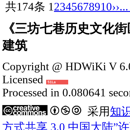
共174条
1
2
3
4
5
6
7
8
9
10
››
..
《三坊七巷历史文化街
建筑
Copyright @ HDWiKi V 6.0
Licensed
51La
Processed in 0.080641 secon
采用
知
方式共享 3.0 中国大陆”