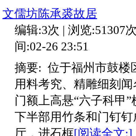
文儒坊陈承裘故居
编辑:3次 | 浏览:51307
间:02-26 23:51
摘要: 位于福州市鼓
用料考究、精雕细刻闻
门额上高悬“六子科甲
下半部用竹条和门钉钉
厅，进石框
[阅读全文:]