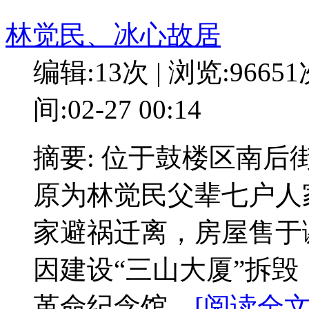
林觉民、冰心故居
编辑:13次 | 浏览:9665
间:02-27 00:14
摘要: 位于鼓楼区南
原为林觉民父辈七户人
家避祸迁离，房屋售于谢
因建设“三山大厦”拆
革命纪念馆。
[阅读全文: