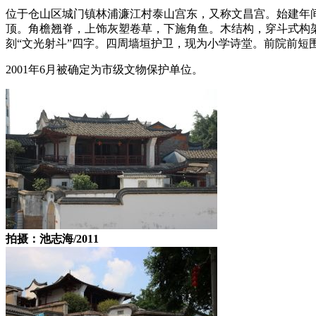
位于仓山区城门镇林浦濂江村泰山宫东，又称文昌宫。始建年间
顶。角檐翘脊，上饰灰塑卷草，下施角鱼。木结构，穿斗式构
刻“文光射斗”四字。四周墙垣护卫，现为小学诗堂。前院前短围
2001年6月被确定为市级文物保护单位。
拍摄：池志海/2011