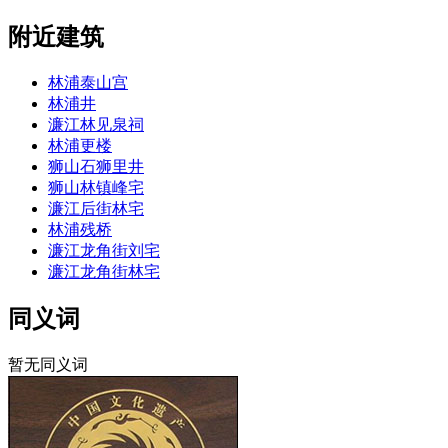
附近建筑
林浦泰山宫
林浦井
濂江林见泉祠
林浦更楼
狮山石狮里井
狮山林镇峰宅
濂江后街林宅
林浦残桥
濂江龙角街刘宅
濂江龙角街林宅
同义词
暂无同义词