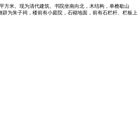
4平方米。现为清代建筑。书院坐南向北，木结构，单檐歇山
侧辟为朱子祠，楼前有小庭院，石砌地面，前有石栏杆、栏板上