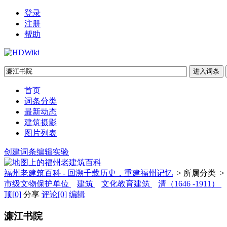
登录
注册
帮助
首页
词条分类
最新动态
建筑摄影
图片列表
创建词条
编辑实验
福州老建筑百科 - 回溯千载历史，重建福州记忆
> 所属分类 >
市级文物保护单位
建筑
文化教育建筑
清（1646 -1911）
顶
[0]
分享
评论
[0]
编辑
濂江书院