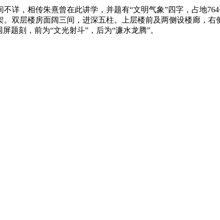
不详，相传朱熹曾在此讲学，并题有“文明气象”四字，占地76
架。双层楼房面阔三间，进深五柱。上层楼前及两侧设楼廊，右
屏题刻，前为“文光射斗”，后为“濂水龙腾”。