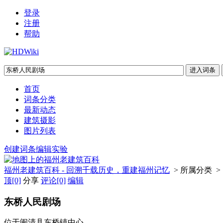
登录
注册
帮助
首页
词条分类
最新动态
建筑摄影
图片列表
创建词条
编辑实验
福州老建筑百科 - 回溯千载历史，重建福州记忆
> 所属分类 >
顶
[0]
分享
评论
[0]
编辑
东桥人民剧场
位于闽清县东桥镇中心。