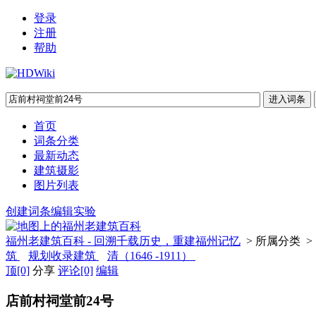
登录
注册
帮助
首页
词条分类
最新动态
建筑摄影
图片列表
创建词条
编辑实验
福州老建筑百科 - 回溯千载历史，重建福州记忆
> 所属分类 >
筑
规划收录建筑
清（1646 -1911）
顶
[0]
分享
评论
[0]
编辑
店前村祠堂前24号