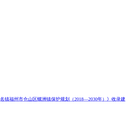
名镇福州市仓山区螺洲镇保护规划（2018—2030年）》收录建