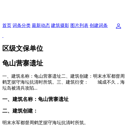
首页
词条分类
最新动态
建筑摄影
图片列表
创建词条
区级文保单位
龟山营寨遗址
一、建筑名称：龟山营寨遗址二、建筑创建：明末水军都督周
鹤芝据守海坛抗清时所筑。三、建筑衍变： 城成不久，海
坛岛被清兵攻陷...
一、建筑名称：
龟山营寨
遗址
二、建筑创建：
明末水军都督周鹤芝据守海坛抗清时所筑
。