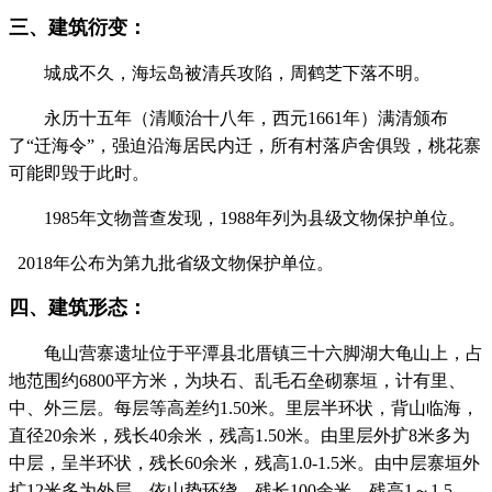
三、建筑衍变：
福州老建筑百科（fzcuo.com）
城成
不久，
海坛岛被清兵攻陷，周鹤芝下落不明。
永历十五年（清
顺治十八年，西元1661年）满清颁布
了“迁海令”，强迫沿海居民内迁，所有村落庐舍俱毁，
桃花寨
可能即毁于此时。
FZCUO
1985年文物普查
发现，
1988年列为县级文物保护单位。
2018年公布为第九批省级文物保护单位。
四、建筑形态：
福州老建筑
龟山营寨遗址位
于平潭县北厝镇三十六脚湖大龟山上，占
地范围约6800平方米，为
块石、乱毛石垒砌寨垣，计有里、
中、外三层。每层等高差约1.50米。里层半环状，背山临海，
直径20余米，残长40余米，残高1.50米。由里层外扩8米多为
中层，呈半环状，残长60余米，残高1.0-1.5米。由中层寨垣外
扩12米多为外层，依山势环绕，残长100余米，残高1～1.5