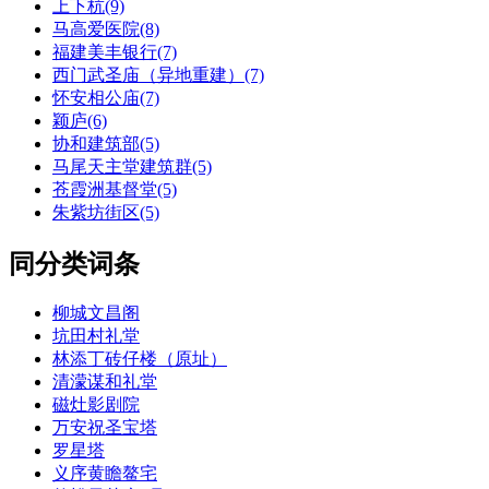
上下杭(9)
马高爱医院(8)
福建美丰银行(7)
西门武圣庙（异地重建）(7)
怀安相公庙(7)
颖庐(6)
协和建筑部(5)
马尾天主堂建筑群(5)
苍霞洲基督堂(5)
朱紫坊街区(5)
同分类词条
柳城文昌阁
坑田村礼堂
林添丁砖仔楼（原址）
清濛谋和礼堂
磁灶影剧院
万安祝圣宝塔
罗星塔
义序黄瞻鳌宅