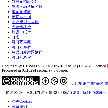
竹榄元帅庙3号
漳湾下塘章氏民居
东园龙溪庙
宋京高平祠
土坂邓启元故居
大铭蟠桃堂
瑞坂牛眠堂
白塔
河口万寿庵
河口万寿桥
瑞岩山摩崖题刻群
河口万寿堂
Copyright @ HDWiKi V 6.0 ©2005-2017 baike | HDwiki Licensed
Processed in 0.115294 second(s), 6 queries.
采用
知识共享“署名-非
当前时区GMT + 8 现在时间是 08-07 06:15
沪ICP备11046856号
清除Cookies
联系我们