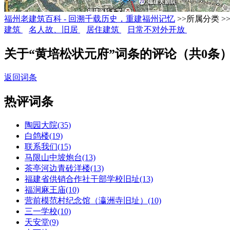
福州老建筑百科 - 回溯千载历史，重建福州记忆
>>所属分类 >
建筑
名人故、旧居
居住建筑
日常不对外开放
关于“黄培松状元府”词条的评论（共
0
条
返回词条
热评词条
陶园大院(35)
白鸽楼(19)
联系我们(15)
马限山中坡炮台(13)
茶亭河边青砖洋楼(13)
福建省供销合作社干部学校旧址(13)
福涧麻王庙(10)
营前模范村纪念馆（瀛洲寺旧址）(10)
三一学校(10)
天安堂(9)