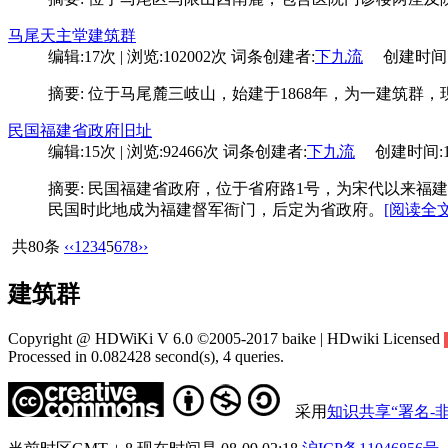
马尾天主堂建筑群
编辑:17次 | 浏览:102002次
词条创建者:
下九流
创建时间:10-
摘要: 位于马尾麓三岐山，始建于1868年，为一建筑
民国福建省政府旧址
编辑:15次 | 浏览:92466次
词条创建者:
下九流
创建时间:10-0
摘要: 民国福建省政府，位于省府路1号，为宋代以来
民国时此地成为福建督军衙门，后定为省政府。
[阅读全文
共80条
‹‹
1
2
3
4
5
6
7
8
››
建筑群
Copyright @ HDWiKi V 6.0 ©2005-2017 baike | HDwiki Licensed
Processed in 0.082428 second(s), 4 queries.
采用
知识共享“署名-非