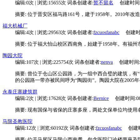
编辑:0次 | 浏览:15655次
词条创建者:
暂不留名
创建时间:10-
摘要: 位于晋安区福马路161号，建于1958年。2010年
福大机械厂
编辑:4次 | 浏览:29563次
词条创建者:
fzcuosfanabc
创建时间:1
摘要: 位于福大怡山校区西南角，始建于1958年。有福
陶园大院
编辑:107次 | 浏览:225754次
词条创建者:
nenva
创建时间:01-
摘要: 曾位于仓山区公园路，为一组中西合璧的建筑，有
的公园路一带亦被民间呼为“陶园街”。陶园大院在2005
永泰庄寨建筑群
编辑:2次 | 浏览:17628次
词条创建者:
Bernice
创建时间:08-1
摘要: 现有国保与省保的庄寨多座，两处文保单位均使用
马限圣教医院
编辑:12次 | 浏览:60192次
词条创建者:
fzcuosfanabc
创建时间:
摘要: 位于马尾区马限山西南麓，包含医院门诊楼两座及