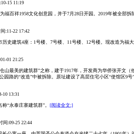
15 11:19
改造为福百祥1958文化创意园，并于7月28日开园。2019年被全部拆
1-22 17:42
州市历史建筑4座：1号楼、7号楼、11号楼、12号楼。现改造为福
01 21:25
“仓山最美的建筑群”之称，建于1917年，开发商为华侨张开文
年公园路的“改造”中被拆除。原址建设了高层住宅小区“使馆区9号
0 13:31
名称“永泰庄寨建筑群”。
[阅读全文:]
09-25 22:44
院长公寓一座。由英国圣公会布道会在光绪二十七年（1901年）