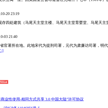
20 23:19
群，现存四处建筑（马尾天主堂主楼、马尾天主堂育婴堂、马尾天
3 21:40
福建省官署所在地。此地宋代为提刑司署，元代为肃廉访司署，明代
:]
51La
商业性使用-相同方式共享 3.0 中国大陆”许可协议