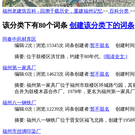
福州老建筑百科 - 回溯千载历史，重建福州记忆
>>
百科分类
>
该分类下有80个词条
创建该分类下的词条
同春中药材库区
编辑:2次 | 浏览:15345次
词条创建者:
暂不留名
创建时间:10-
摘要: 位于鼓楼区洪甘路，约建于80年代。
[阅读全文:]
福州第一家具厂
编辑:0次 | 浏览:14623次
词条创建者:
暂不留名
创建时间:10-
摘要: 福州第一家具厂位于福州市鼓楼区环城路勺园，其前
合并为鼓楼木器合作厂。1978年，更名为福州第一家具厂
福州八一钢铁厂
编辑:0次 | 浏览:12239次
词条创建者:
暂不留名
创建时间:10-
摘要: 福州八一钢铁厂位于晋安区福飞北路，创建于195
福州市丝绸印染厂