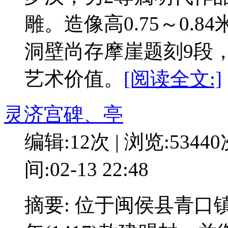
雕。造像高0.75～0.
洞壁尚存摩崖题刻9段
艺术价值。
[阅读全文:]
灵济宫碑、亭
编辑:12次 | 浏览:5344
间:02-13 22:48
摘要: 位于闽侯县青