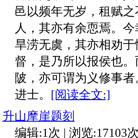
邑以频年无岁，租赋之
人，其亦有余恧焉。今
旱涝无虞，其亦相劝于
督，是乃所以报侯也。
陂，亦可谓为义修事者
进士。
[阅读全文:]
升山摩崖题刻
编辑:1次 | 浏览:17103