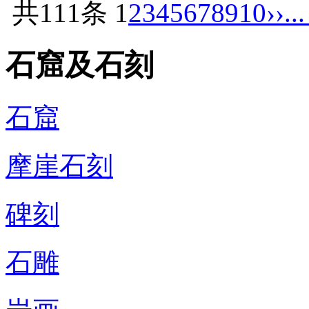
共111条
1
2
3
4
5
6
7
8
9
10
››
..
石窟及石刻
石窟
摩崖石刻
碑刻
石雕