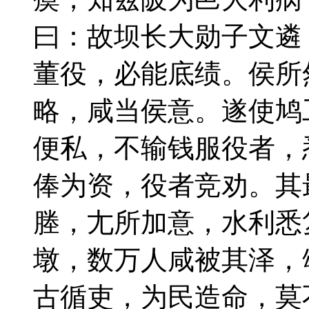
曰：故坝长大勋子文遴
董役，必能底绩。侯所
略，咸当侯意。遂使鸠
便私，不输钱服役者，
俸为资，役者竞劝。其
塍，尢所加意，水利悉
墩，数万人咸被其泽，
古循吏，为民造命，莫