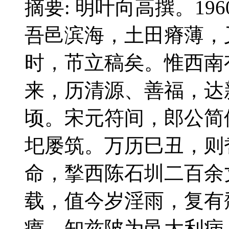
摘要: 明叶向高撰。1
吾邑滨海，土田瘠薄，
时，芇立稿矣。惟西南
来，历清源、善福，达
顷。宋元符间，郎公简
圯屡筑。万历巳丑，则
命，揫西陈石圳二百余
载，值今岁淫雨，复有
瘼，知兹陂为邑大利病