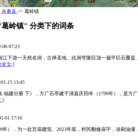
>
永泰县
>> 葛岭镇
"葛岭镇" 分类下的词条
6 07:23
为闽江下游一天然名洞，古禅圣地。此洞穹隆巨顶一扁平巨石覆
读全文:]
15 13:45
集 福建分册 下》，方广石亭建于清嘉庆四年（1799年），是
:]
1 17:16
09年），为一处宫庙建筑。2023年底，村民翻修庙宇，涂刷油