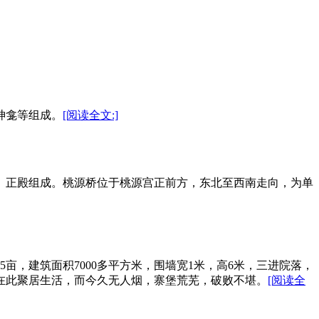
神龛等组成。
[阅读全文:]
楼、正殿组成。桃源桥位于桃源宫正前方，东北至西南走向，为单
亩，建筑面积7000多平方米，围墙宽1米，高6米，三进院落，
家在此聚居生活，而今久无人烟，寨堡荒芜，破败不堪。
[阅读全