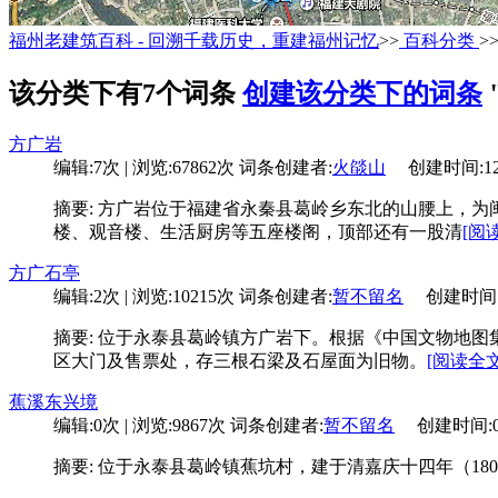
福州老建筑百科 - 回溯千载历史，重建福州记忆
>>
百科分类
>
该分类下有7个词条
创建该分类下的词条
方广岩
编辑:7次 | 浏览:67862次
词条创建者:
火燄山
创建时间:12-0
摘要: 方广岩位于福建省永秦县葛岭乡东北的山腰上，
楼、观音楼、生活厨房等五座楼阁，顶部还有一股清
[阅
方广石亭
编辑:2次 | 浏览:10215次
词条创建者:
暂不留名
创建时间:01-
摘要: 位于永泰县葛岭镇方广岩下。根据《中国文物地图
区大门及售票处，存三根石梁及石屋面为旧物。
[阅读全文
蕉溪东兴境
编辑:0次 | 浏览:9867次
词条创建者:
暂不留名
创建时间:01-0
摘要: 位于永泰县葛岭镇蕉坑村，建于清嘉庆十四年（18