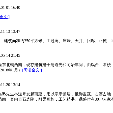
01 16:40
全文:]
13 13:47
方米，建筑面积约350平方米。由过廊、庙墙、天井、回廊、正殿、
14 21:45
，座东北朝西南，现存建筑建于清道光和同治年间，由戏台、看
18年1月）
[阅读全文:]
20 13:14
私塾先生林道皋发起而建，用以宗亲聚居，抵御匪寇。古寨占地15
境清幽，寨内青石庭院，雕梁画栋，工艺精湛。鼎盛时有30户人