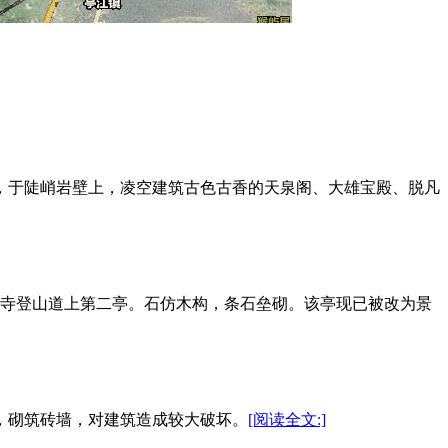
盖，于陡峭岩壁上，凌空建筑古色古香的天泉阁、大雄宝殿、脱凡
方广寺登山道上第二亭。石仿木构，条石垒砌。该亭现已被改为景
漆，砌筑砖墙，对建筑造成较大破坏。
[阅读全文:]