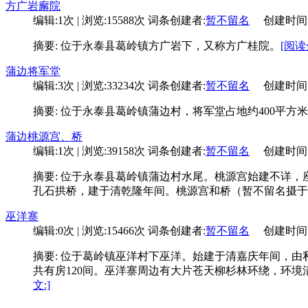
方广岩廨院
编辑:1次 | 浏览:15588次
词条创建者:
暂不留名
创建时间:01-
摘要: 位于永泰县葛岭镇方广岩下，又称方广桂院。
[阅读
蒲边将军堂
编辑:3次 | 浏览:33234次
词条创建者:
暂不留名
创建时间:11-
摘要: 位于永泰县葛岭镇蒲边村，将军堂占地约400平
蒲边桃源宫、桥
编辑:1次 | 浏览:39158次
词条创建者:
暂不留名
创建时间:05-
摘要: 位于永泰县葛岭镇蒲边村水尾。桃源宫始建不详
孔石拱桥，建于清乾隆年间。桃源宫和桥（暂不留名摄于20
巫洋寨
编辑:0次 | 浏览:15466次
词条创建者:
暂不留名
创建时间:11-
摘要: 位于葛岭镇巫洋村下巫洋。始建于清嘉庆年间，由
共有房120间。巫洋寨周边有大片苍天柳杉林环绕，环
文:]